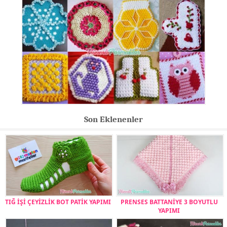
Son Eklenenler
TIĞ İŞİ ÇEYİZLİK BOT PATİK YAPIMI
PRENSES BATTANİYE 3 BOYUTLU
YAPIMI