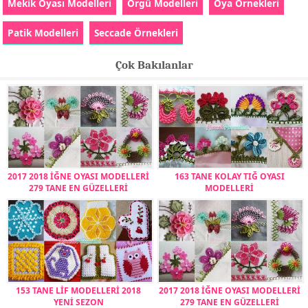
Mekik Oyası Modelleri
Örgü Modelleri
Oya Örnekleri
Patik Modelleri
Seccade Örnekleri
Çok Bakılanlar
2017 2018 İĞNE OYASI MODELLERİ
163 TANE KOLAY TIĞ OYASI
279 TANE EN GÜZELLERİ
MODELLERİ
153 TANE LİF MODELLERİ 2018
2017 2018 İĞNE OYASI MODELLERİ
YENİ SEZON
279 TANE EN GÜZELLERİ