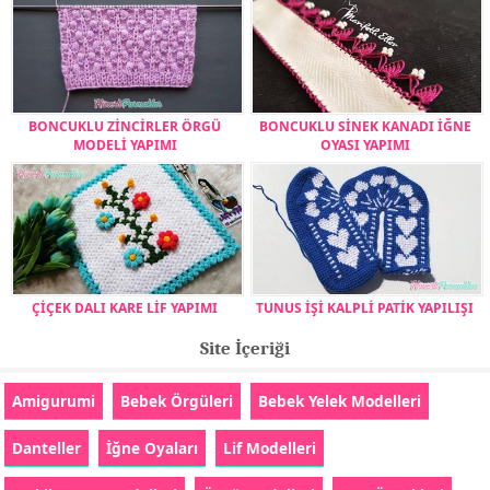
BONCUKLU ZİNCİRLER ÖRGÜ
BONCUKLU SİNEK KANADI İĞNE
MODELİ YAPIMI
OYASI YAPIMI
ÇİÇEK DALI KARE LİF YAPIMI
TUNUS İŞİ KALPLİ PATİK YAPILIŞI
Site İçeriği
Amigurumi
Bebek Örgüleri
Bebek Yelek Modelleri
Danteller
İğne Oyaları
Lif Modelleri