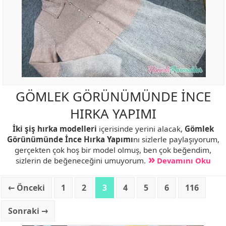
GÖMLEK GÖRÜNÜMÜNDE İNCE
HIRKA YAPIMI
İki şiş hırka modelleri
içerisinde yerini alacak,
Gömlek
Görünümünde İnce Hırka Yapımı
nı sizlerle paylaşıyorum,
gerçekten çok hoş bir model olmuş, ben çok beğendim,
sizlerin de beğeneceğini umuyorum.
Devamını Oku
← Önceki
1
2
3
4
5
6
116
Sonraki →