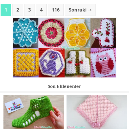
1
2
3
4
116
Sonraki →
Son Eklenenler