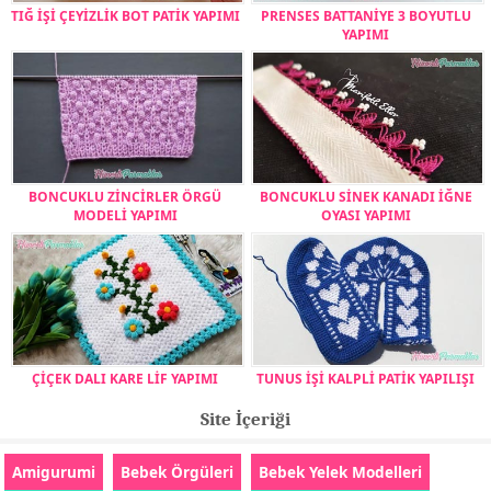
TIĞ İŞİ ÇEYİZLİK BOT PATİK YAPIMI
PRENSES BATTANİYE 3 BOYUTLU
YAPIMI
BONCUKLU ZİNCİRLER ÖRGÜ
BONCUKLU SİNEK KANADI İĞNE
MODELİ YAPIMI
OYASI YAPIMI
ÇİÇEK DALI KARE LİF YAPIMI
TUNUS İŞİ KALPLİ PATİK YAPILIŞI
Site İçeriği
Amigurumi
Bebek Örgüleri
Bebek Yelek Modelleri