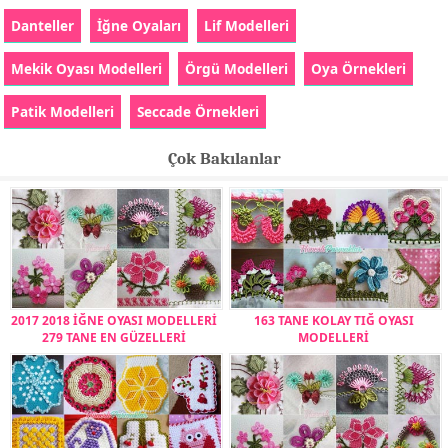
Danteller
İğne Oyaları
Lif Modelleri
Mekik Oyası Modelleri
Örgü Modelleri
Oya Örnekleri
Patik Modelleri
Seccade Örnekleri
Çok Bakılanlar
2017 2018 İĞNE OYASI MODELLERİ
163 TANE KOLAY TIĞ OYASI
279 TANE EN GÜZELLERİ
MODELLERİ