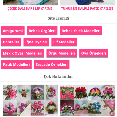
ÇİÇEK DALI KARE LİF YAPIMI
TUNUS İŞİ KALPLİ PATİK YAPILIŞI
Site İçeriği
Amigurumi
Bebek Örgüleri
Bebek Yelek Modelleri
Danteller
İğne Oyaları
Lif Modelleri
Mekik Oyası Modelleri
Örgü Modelleri
Oya Örnekleri
Patik Modelleri
Seccade Örnekleri
Çok Bakılanlar