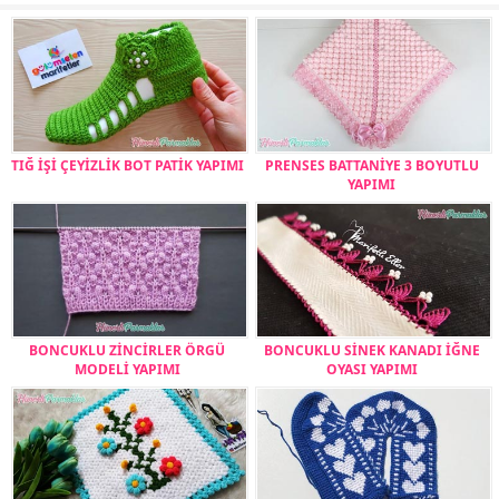
TIĞ İŞİ ÇEYİZLİK BOT PATİK YAPIMI
PRENSES BATTANİYE 3 BOYUTLU
YAPIMI
BONCUKLU ZİNCİRLER ÖRGÜ
BONCUKLU SİNEK KANADI İĞNE
MODELİ YAPIMI
OYASI YAPIMI