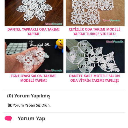
DANTEL YAPRAKLI ODA TAKIMI
ÇEYİZLİK ODA TAKIMI MODELİ
YAPIMI
YAPIMI TÜRKÇE VİDEOLU
İĞNE OYASI SALON TAKIMI
DANTEL KARE MOTİFLİ SALON
MODELİ YAPIMI
ODA VİTRİN TAKIMI YAPILIŞI
(0) Yorum Yapılmış
İlk Yorum Yapan Siz Olun.
Yorum Yap