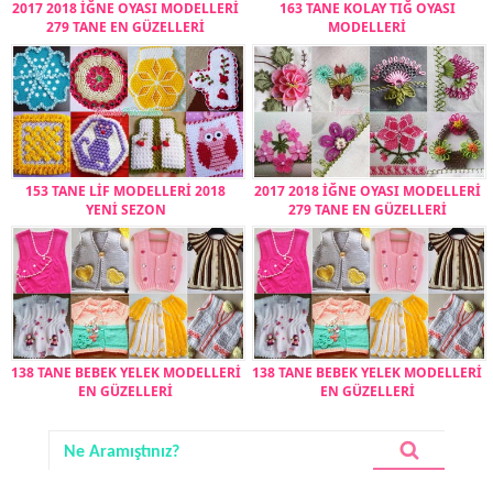
2017 2018 İĞNE OYASI MODELLERİ
163 TANE KOLAY TIĞ OYASI
279 TANE EN GÜZELLERİ
MODELLERİ
153 TANE LİF MODELLERİ 2018
2017 2018 İĞNE OYASI MODELLERİ
YENİ SEZON
279 TANE EN GÜZELLERİ
138 TANE BEBEK YELEK MODELLERİ
138 TANE BEBEK YELEK MODELLERİ
EN GÜZELLERİ
EN GÜZELLERİ