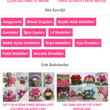
ÇİÇEK DALI KARE LİF YAPIMI
TUNUS İŞİ KALPLİ PATİK YAPILIŞI
Site İçeriği
Amigurumi
Bebek Örgüleri
Bebek Yelek Modelleri
Danteller
İğne Oyaları
Lif Modelleri
Mekik Oyası Modelleri
Örgü Modelleri
Oya Örnekleri
Patik Modelleri
Seccade Örnekleri
Çok Bakılanlar
2017 2018 İĞNE OYASI MODELLERİ
163 TANE KOLAY TIĞ OYASI
279 TANE EN GÜZELLERİ
MODELLERİ