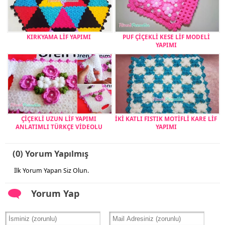
KIRKYAMA LİF YAPIMI
PUF ÇİÇEKLİ KESE LİF MODELİ
YAPIMI
ÇİÇEKLİ UZUN LİF YAPIMI
İKİ KATLI FISTIK MOTİFLİ KARE LİF
ANLATIMLI TÜRKÇE VİDEOLU
YAPIMI
(0) Yorum Yapılmış
İlk Yorum Yapan Siz Olun.
Yorum Yap