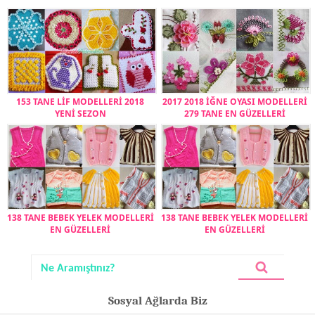
153 TANE LİF MODELLERİ 2018
2017 2018 İĞNE OYASI MODELLERİ
YENİ SEZON
279 TANE EN GÜZELLERİ
138 TANE BEBEK YELEK MODELLERİ
138 TANE BEBEK YELEK MODELLERİ
EN GÜZELLERİ
EN GÜZELLERİ
Sosyal Ağlarda Biz