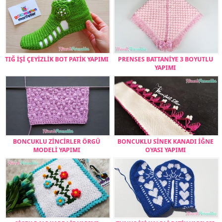
TIĞ İŞİ ÇEYİZLİK BOT PATİK YAPIMI
PRENSES BATTANİYE 3 BOYUTLU
YAPIMI
BONCUKLU ZİNCİRLER ÖRGÜ
BONCUKLU SİNEK KANADI İĞNE
MODELİ YAPIMI
OYASI YAPIMI