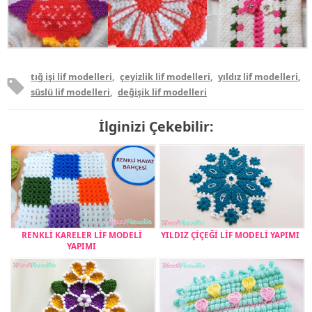
tığ işi lif modelleri
,
çeyizlik lif modelleri
,
yıldız lif modelleri
,
süslü lif modelleri
,
değişik lif modelleri
İlginizi Çekebilir:
RENKLİ KARELER LİF MODELİ
YILDIZ ÇİÇEĞİ LİF MODELİ YAPIMI
YAPIMI