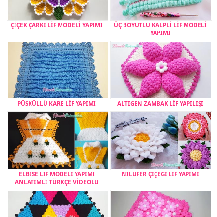
ÇİÇEK ÇARKI LİF MODELİ YAPIMI
ÜÇ BOYUTLU KALPLİ LİF MODELİ
YAPIMI
PÜSKÜLLÜ KARE LİF YAPIMI
ALTIGEN ZAMBAK LİF YAPILIŞI
ELBİSE LİF MODELİ YAPIMI
NİLÜFER ÇİÇEĞİ LİF YAPIMI
ANLATIMLI TÜRKÇE VİDEOLU