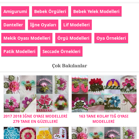
Amigurumi
Bebek Örgüleri
Bebek Yelek Modelleri
Danteller
İğne Oyaları
Lif Modelleri
Mekik Oyası Modelleri
Örgü Modelleri
Oya Örnekleri
Patik Modelleri
Seccade Örnekleri
Çok Bakılanlar
2017 2018 İĞNE OYASI MODELLERİ
163 TANE KOLAY TIĞ OYASI
279 TANE EN GÜZELLERİ
MODELLERİ