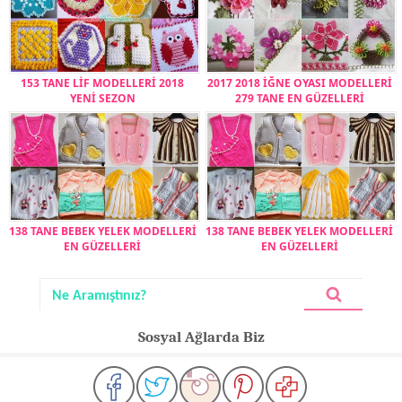
153 TANE LİF MODELLERİ 2018
2017 2018 İĞNE OYASI MODELLERİ
YENİ SEZON
279 TANE EN GÜZELLERİ
138 TANE BEBEK YELEK MODELLERİ
138 TANE BEBEK YELEK MODELLERİ
EN GÜZELLERİ
EN GÜZELLERİ
Sosyal Ağlarda Biz