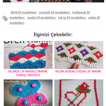
2019 lif modelleri
,
çeyizlik lif modelleri
,
kullanışlı lif
modelleri
,
renkli lif modelleri
,
tığ işi lif modelleri
,
yıldız lif
modelleri
İlginizi Çekebilir:
YELPAZE LİF MODELİ YAPIMI
KİLİM DESENLİ UZUN LİF YAPIMI
TÜRKÇE VİDEOLU