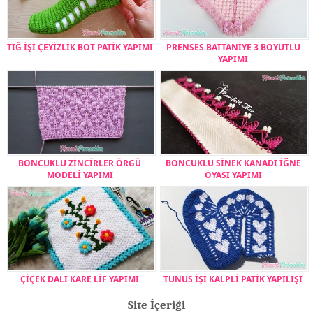
TIĞ İŞİ ÇEYİZLİK BOT PATİK YAPIMI
PRENSES BATTANİYE 3 BOYUTLU
YAPIMI
BONCUKLU ZİNCİRLER ÖRGÜ
BONCUKLU SİNEK KANADI İĞNE
MODELİ YAPIMI
OYASI YAPIMI
ÇİÇEK DALI KARE LİF YAPIMI
TUNUS İŞİ KALPLİ PATİK YAPILIŞI
Site İçeriği