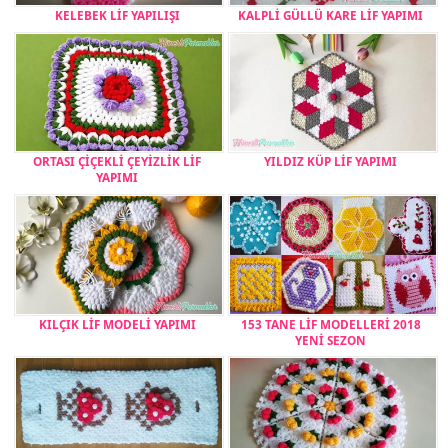
KELEBEK LİF YAPILIŞI
KALPLİ GÜLLÜ KARE LİF YAPIMI
ORTASI ÇİÇEKLİ ÇEYİZLİK LİF
YILDIZ KÜP LİF YAPIMI
YAPIMI
KILÇIK LİF MODELİ YAPIMI
153 TANE LİF MODELLERİ 2018
YENİ SEZON