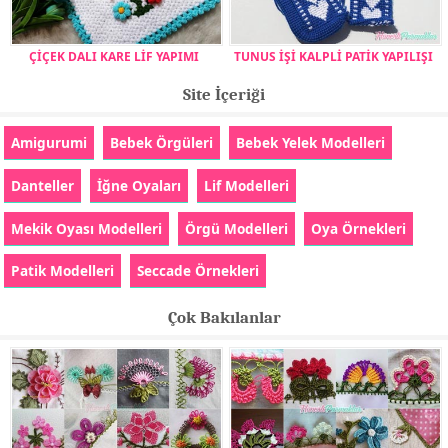
ÇİÇEK DALI KARE LİF YAPIMI
TUNUS İŞİ KALPLİ PATİK YAPILIŞI
Site İçeriği
Amigurumi
Bebek Örgüleri
Bebek Yelek Modelleri
Danteller
İğne Oyaları
Lif Modelleri
Mekik Oyası Modelleri
Örgü Modelleri
Oya Örnekleri
Patik Modelleri
Seccade Örnekleri
Çok Bakılanlar