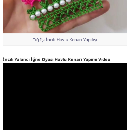
Tığ İşi İncili Havlu Kenarı Yapılışı
İncili Yalancı İğne Oyası Havlu Kenarı Yapımı Video