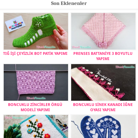
Son Eklenenler
TIĞ İŞİ ÇEYİZLİK BOT PATİK YAPIMI
PRENSES BATTANİYE 3 BOYUTLU
YAPIMI
BONCUKLU ZİNCİRLER ÖRGÜ
BONCUKLU SİNEK KANADI İĞNE
MODELİ YAPIMI
OYASI YAPIMI