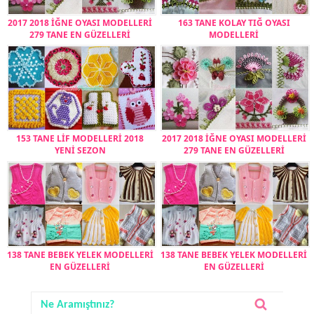
2017 2018 İĞNE OYASI MODELLERİ
163 TANE KOLAY TIĞ OYASI
279 TANE EN GÜZELLERİ
MODELLERİ
153 TANE LİF MODELLERİ 2018
2017 2018 İĞNE OYASI MODELLERİ
YENİ SEZON
279 TANE EN GÜZELLERİ
138 TANE BEBEK YELEK MODELLERİ
138 TANE BEBEK YELEK MODELLERİ
EN GÜZELLERİ
EN GÜZELLERİ