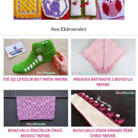
Son Eklenenler
TIĞ İŞİ ÇEYİZLİK BOT PATİK YAPIMI
PRENSES BATTANİYE 3 BOYUTLU
YAPIMI
BONCUKLU ZİNCİRLER ÖRGÜ
BONCUKLU SİNEK KANADI İĞNE
MODELİ YAPIMI
OYASI YAPIMI