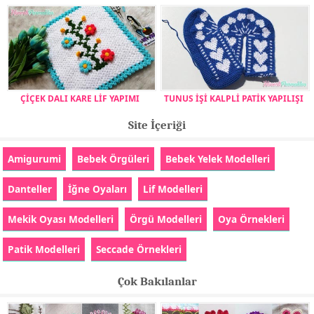
ÇİÇEK DALI KARE LİF YAPIMI
TUNUS İŞİ KALPLİ PATİK YAPILIŞI
Site İçeriği
Amigurumi
Bebek Örgüleri
Bebek Yelek Modelleri
Danteller
İğne Oyaları
Lif Modelleri
Mekik Oyası Modelleri
Örgü Modelleri
Oya Örnekleri
Patik Modelleri
Seccade Örnekleri
Çok Bakılanlar