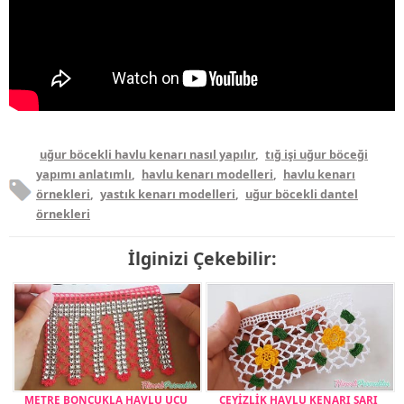
uğur böcekli havlu kenarı nasıl yapılır
,
tığ işi uğur böceği
yapımı anlatımlı
,
havlu kenarı modelleri
,
havlu kenarı
örnekleri
,
yastık kenarı modelleri
,
uğur böcekli dantel
örnekleri
İlginizi Çekebilir:
METRE BONCUKLA HAVLU UCU
ÇEYİZLİK HAVLU KENARI SARI