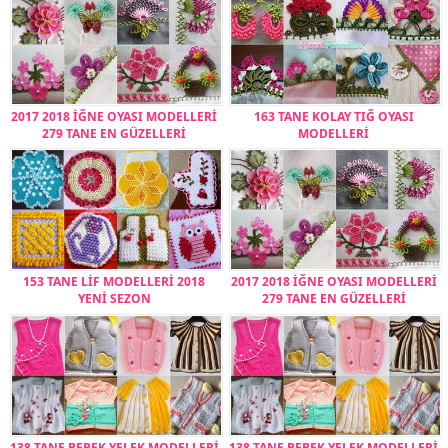
2017 2018 İĞNE OYASI MODELLERİ
163 TANE KOLAY TIĞ OYASI
279 TANE EN GÜZELLERİ
MODELLERİ
153 TANE LİF MODELLERİ 2018
2017 2018 İĞNE OYASI MODELLERİ
YENİ SEZON
279 TANE EN GÜZELLERİ
138 TANE BEBEK YELEK MODELLERİ
138 TANE BEBEK YELEK MODELLERİ