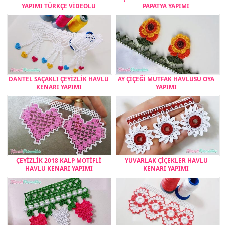
YAPIMI TÜRKÇE VİDEOLU
PAPATYA YAPIMI
DANTEL SAÇAKLI ÇEYİZLİK HAVLU
AY ÇİÇEĞİ MUTFAK HAVLUSU OYA
KENARI YAPIMI
YAPIMI
ÇEYİZLİK 2018 KALP MOTİFLİ
YUVARLAK ÇİÇEKLER HAVLU
HAVLU KENARI YAPIMI
KENARI YAPIMI