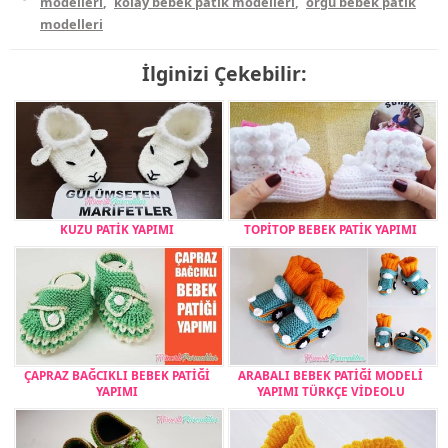
modelleri
,
kolay bebek patik modelleri
,
örgü bebek patik
modelleri
İlginizi Çekebilir:
KUZU PATİK YAPIMI
TOPİTOP BEBEK PATİK YAPIMI
ÇAPRAZ BAĞCIKLI BEBEK PATİĞİ
ARABALI BEBEK PATİĞİ MODELİ
YAPIMI
YAPIMI TÜRKÇE VİDEOLU