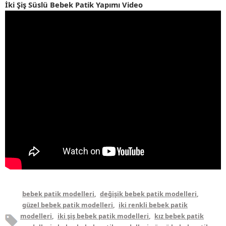
İki Şiş Süslü Bebek Patik Yapımı Video
bebek patik modelleri
,
değişik bebek patik modelleri
,
güzel bebek patik modelleri
,
iki renkli bebek patik
modelleri
,
iki şiş bebek patik modelleri
,
kız bebek patik