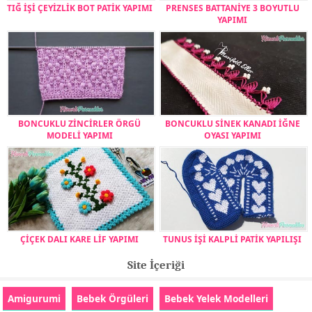
TIĞ İŞİ ÇEYİZLİK BOT PATİK YAPIMI
PRENSES BATTANİYE 3 BOYUTLU
YAPIMI
BONCUKLU ZİNCİRLER ÖRGÜ
BONCUKLU SİNEK KANADI İĞNE
MODELİ YAPIMI
OYASI YAPIMI
ÇİÇEK DALI KARE LİF YAPIMI
TUNUS İŞİ KALPLİ PATİK YAPILIŞI
Site İçeriği
Amigurumi
Bebek Örgüleri
Bebek Yelek Modelleri