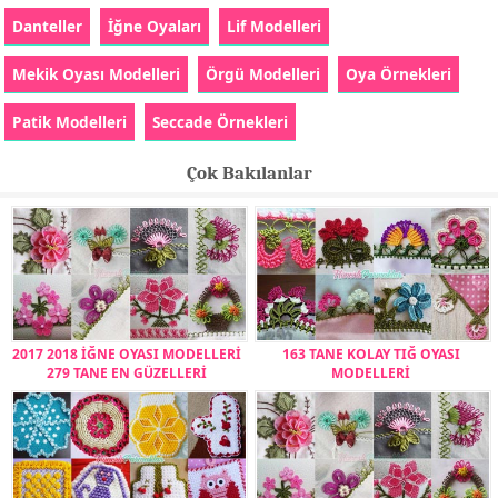
Danteller
İğne Oyaları
Lif Modelleri
Mekik Oyası Modelleri
Örgü Modelleri
Oya Örnekleri
Patik Modelleri
Seccade Örnekleri
Çok Bakılanlar
2017 2018 İĞNE OYASI MODELLERİ
163 TANE KOLAY TIĞ OYASI
279 TANE EN GÜZELLERİ
MODELLERİ