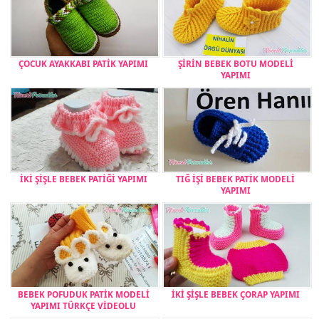
ÇOCUK AYAKKABI PATİK YAPIMI
ŞİRİN BEBEK BOTU MODELİ
YAPIMI
İKİ ŞİŞLE BEBEK PATİĞİ YAPIMI
TIĞ İŞİ BEBEK PATİK MODELİ
YAPIMI
BEBEK POFUDUK PATİK MODELİ
İKİ ŞİŞLE BEBEK ÇORAP YAPIMI
YAPIMI TÜRKÇE VİDEOLU