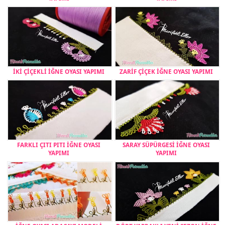
İKİ ÇİÇEKLİ İĞNE OYASI YAPIMI
ZARİF ÇİÇEK İĞNE OYASI YAPIMI
FARKLI ÇITI PITI İĞNE OYASI
SARAY SÜPÜRGESİ İĞNE OYASI
YAPIMI
YAPIMI