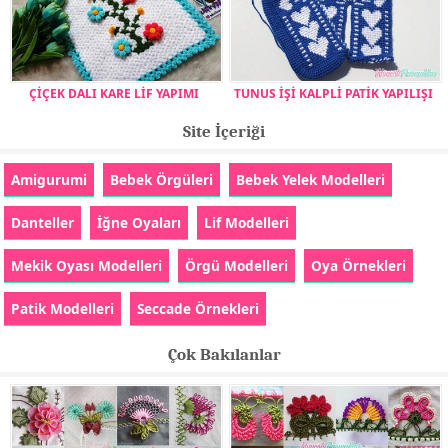
ÇİÇEK DALI KARE LİF YAPIMI
TUNUS İŞİ KALPLİ PATİK YAPILIŞI
Site İçeriği
Amigurumi
Bebek Örgüleri
Bebek Yelek Modelleri
Danteller
İğne Oyaları
Lif Modelleri
Mekik Oyası Modelleri
Örgü Modelleri
Oya Örnekleri
Patik Modelleri
Seccade Örnekleri
Çok Bakılanlar