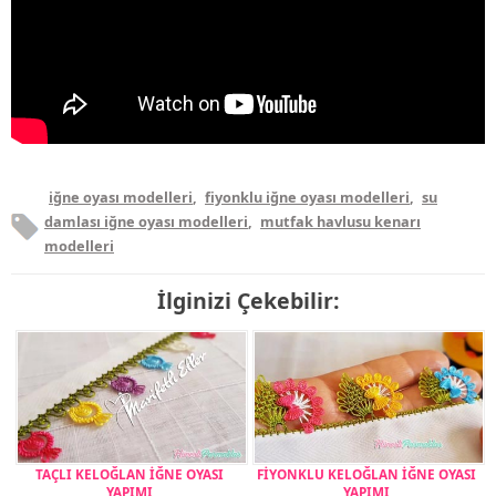
iğne oyası modelleri
,
fiyonklu iğne oyası modelleri
,
su
damlası iğne oyası modelleri
,
mutfak havlusu kenarı
modelleri
İlginizi Çekebilir:
TAÇLI KELOĞLAN İĞNE OYASI
FİYONKLU KELOĞLAN İĞNE OYASI
YAPIMI
YAPIMI