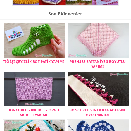
Son Eklenenler
TIĞ İŞİ ÇEYİZLİK BOT PATİK YAPIMI
PRENSES BATTANİYE 3 BOYUTLU
YAPIMI
BONCUKLU ZİNCİRLER ÖRGÜ
BONCUKLU SİNEK KANADI İĞNE
MODELİ YAPIMI
OYASI YAPIMI