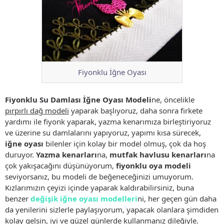
Fiyonklu İğne Oyası
Fiyonklu Su Damlası İğne Oyası Modeli
ne, öncelikle
pırpırlı dağ modeli
yaparak başlıyoruz, daha sonra firkete
yardımı ile fiyonk yaparak, yazma kenarımıza birleştiriyoruz
ve üzerine su damlalarını yapıyoruz, yapımı kısa sürecek,
iğne oyası
bilenler için kolay bir model olmuş, çok da hoş
duruyor.
Yazma kenarları
na,
mutfak havlusu kenarları
na
çok yakışacağını düşünüyorum,
fiyonklu oya modeli
seviyorsanız, bu modeli de beğeneceğinizi umuyorum.
Kızlarımızın çeyizi içinde yaparak kaldırabilirsiniz, buna
benzer
değişik iğne oyası modelleri
ni, her geçen gün daha
da yenilerini sizlerle paylaşıyorum, yapacak olanlara şimdiden
kolay gelsin, iyi ve güzel günlerde kullanmanız dileğiyle.