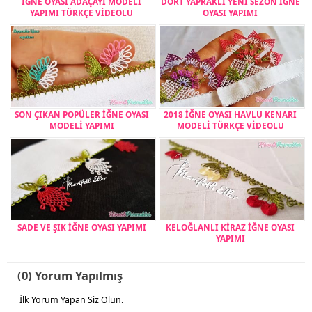
İĞNE OYASI ADAÇAYI MODELİ
DÖRT YAPRAKLI YENİ SEZON İĞNE
YAPIMI TÜRKÇE VİDEOLU
OYASI YAPIMI
SON ÇIKAN POPÜLER İĞNE OYASI
2018 İĞNE OYASI HAVLU KENARI
MODELİ YAPIMI
MODELİ TÜRKÇE VİDEOLU
SADE VE ŞIK İĞNE OYASI YAPIMI
KELOĞLANLI KİRAZ İĞNE OYASI
YAPIMI
(0) Yorum Yapılmış
İlk Yorum Yapan Siz Olun.