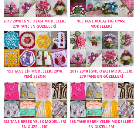
2017 2018 İĞNE OYASI MODELLERİ
163 TANE KOLAY TIĞ OYASI
279 TANE EN GÜZELLERİ
MODELLERİ
153 TANE LİF MODELLERİ 2018
2017 2018 İĞNE OYASI MODELLERİ
YENİ SEZON
279 TANE EN GÜZELLERİ
138 TANE BEBEK YELEK MODELLERİ
138 TANE BEBEK YELEK MODELLERİ
EN GÜZELLERİ
EN GÜZELLERİ