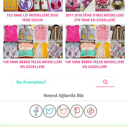
153 TANE LİF MODELLERİ 2018
2017 2018 İĞNE OYASI MODELLERİ
YENİ SEZON
279 TANE EN GÜZELLERİ
138 TANE BEBEK YELEK MODELLERİ
138 TANE BEBEK YELEK MODELLERİ
EN GÜZELLERİ
EN GÜZELLERİ
Sosyal Ağlarda Biz