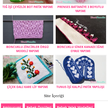
TIĞ İŞİ ÇEYİZLİK BOT PATİK YAPIMI
PRENSES BATTANİYE 3 BOYUTLU
YAPIMI
BONCUKLU ZİNCİRLER ÖRGÜ
BONCUKLU SİNEK KANADI İĞNE
MODELİ YAPIMI
OYASI YAPIMI
ÇİÇEK DALI KARE LİF YAPIMI
TUNUS İŞİ KALPLİ PATİK YAPILIŞI
Site İçeriği
Amigurumi
Bebek Örgüleri
Bebek Yelek Modelleri