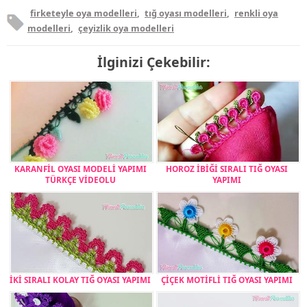
firketeyle oya modelleri
,
tığ oyası modelleri
,
renkli oya
modelleri
,
çeyizlik oya modelleri
İlginizi Çekebilir:
KARANFİL OYASI MODELİ YAPIMI
HOROZ İBİĞİ SIRALI TIĞ OYASI
TÜRKÇE VİDEOLU
YAPIMI
İKİ SIRALI KOLAY TIĞ OYASI YAPIMI
ÇİÇEK MOTİFLİ TIĞ OYASI YAPIMI