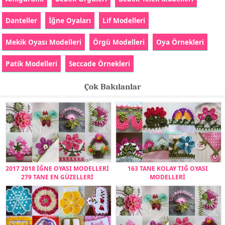
Danteller
İğne Oyaları
Lif Modelleri
Mekik Oyası Modelleri
Örgü Modelleri
Oya Örnekleri
Patik Modelleri
Seccade Örnekleri
Çok Bakılanlar
2017 2018 İĞNE OYASI MODELLERİ
163 TANE KOLAY TIĞ OYASI
279 TANE EN GÜZELLERİ
MODELLERİ