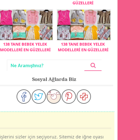
GÜZELLERİ
138 TANE BEBEK YELEK
138 TANE BEBEK YELEK
MODELLERİ EN GÜZELLERİ
MODELLERİ EN GÜZELLERİ
Sosyal Ağlarda Biz
şlerini sizler için seçiyoruz. Sitemiz de iğne oyası