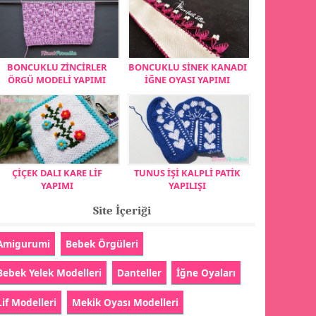
BONCUKLU ZİNCİRLER
BONCUKLU SİNEK KANADI
ÖRGÜ MODELİ YAPIMI
İĞNE OYASI YAPIMI
ÇİÇEK DALI KARE LİF
TUNUS İŞİ KALPLİ PATİK
YAPIMI
YAPILIŞI
Site İçeriği
Amigurumi
Bebek Örgüleri
Bebek Yelek Modelleri
Danteller
İğne Oyaları
Lif Modelleri
Mekik Oyası Modelleri