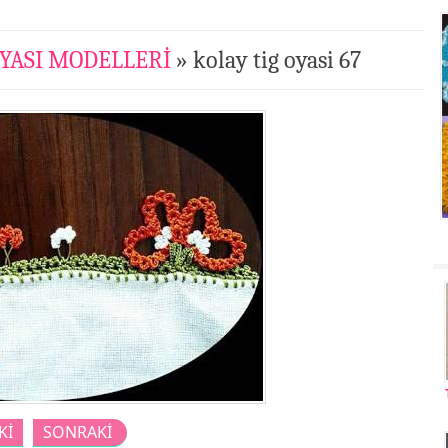
OYASI MODELLERİ
» kolay tig oyasi 67
Kİ
SONRAKİ