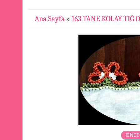
Ana Sayfa
»
163 TANE KOLAY TIĞ 
ÖNCE