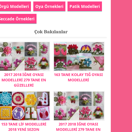
Örgü Modelleri
Oya Örnekleri
Patik Modelleri
Seccade Örnekleri
Çok Bakılanlar
2017 2018 İĞNE OYASI
163 TANE KOLAY TIĞ OYASI
MODELLERİ 279 TANE EN
MODELLERİ
GÜZELLERİ
153 TANE LİF MODELLERİ
2017 2018 İĞNE OYASI
2018 YENİ SEZON
MODELLERİ 279 TANE EN