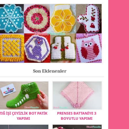
Son Eklenenler
TIĞ İŞİ ÇEYİZLİK BOT PATİK
PRENSES BATTANİYE 3
YAPIMI
BOYUTLU YAPIMI