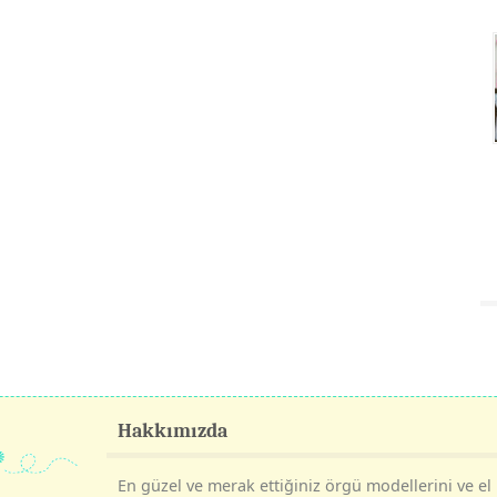
Hakkımızda
En güzel ve merak ettiğiniz örgü modellerini ve el i