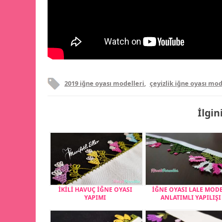
2019 iğne oyası modelleri
,
çeyizlik iğne oyası mod
İlgin
İKİLİ HAVUÇ İĞNE OYASI
İĞNE OYASI LALE MOD
YAPIMI
ANLATIMLI YAPILIŞI