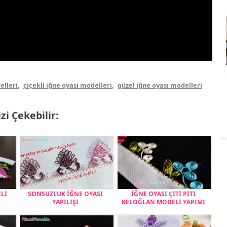
elleri
,
çiçekli iğne oyası modelleri
,
güzel iğne oyası modelleri
izi Çekebilir:
ELİ
SONSUZLUK İĞNE OYASI
İĞNE OYASI ÇITI PITI
YAPILIŞI
KELOĞLAN MODELİ YAPIMI