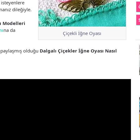
 isteyenlere
anız dileğiyle.
ı Modelleri
mı
na da
Çiçekli İğne Oyası
e paylaşmış olduğu
Dalgalı Çiçekler İğne Oyası Nasıl