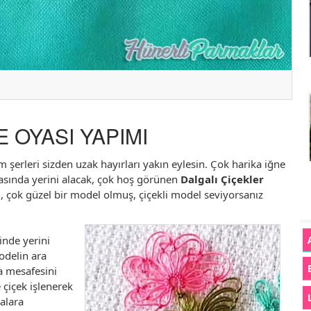
 OYASI YAPIMI
 şerleri sizden uzak hayırları yakın eylesin. Çok harika iğne
asında yerini alacak, çok hoş görünen
Dalgalı Çiçekler
m, çok güzel bir model olmuş, çiçekli model seviyorsanız
inde yerini
delin ara
ra mesafesini
e çiçek işlenerek
alara