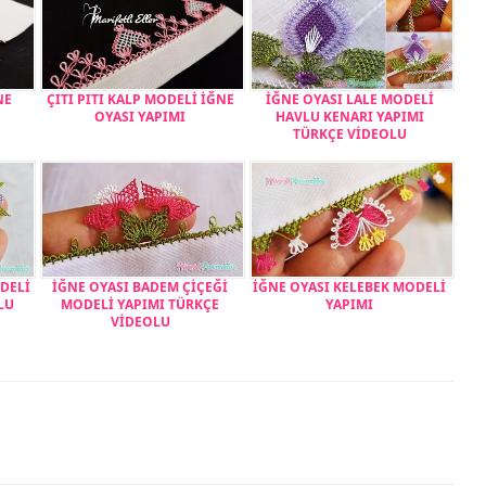
NE
ÇITI PITI KALP MODELİ İĞNE
İĞNE OYASI LALE MODELİ
OYASI YAPIMI
HAVLU KENARI YAPIMI
TÜRKÇE VİDEOLU
DELİ
İĞNE OYASI BADEM ÇİÇEĞİ
İĞNE OYASI KELEBEK MODELİ
LU
MODELİ YAPIMI TÜRKÇE
YAPIMI
VİDEOLU