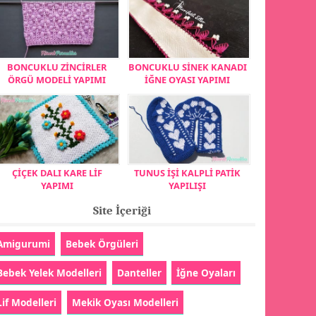
BONCUKLU ZİNCİRLER
BONCUKLU SİNEK KANADI
ÖRGÜ MODELİ YAPIMI
İĞNE OYASI YAPIMI
ÇİÇEK DALI KARE LİF
TUNUS İŞİ KALPLİ PATİK
YAPIMI
YAPILIŞI
Site İçeriği
Amigurumi
Bebek Örgüleri
Bebek Yelek Modelleri
Danteller
İğne Oyaları
Lif Modelleri
Mekik Oyası Modelleri