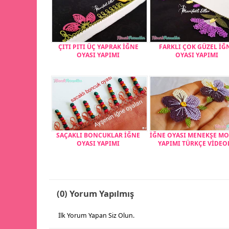
ÇITI PITI ÜÇ YAPRAK İĞNE
FARKLI ÇOK GÜZEL İĞ
OYASI YAPIMI
OYASI YAPIMI
SAÇAKLI BONCUKLAR İĞNE
İĞNE OYASI MENEKŞE MO
OYASI YAPIMI
YAPIMI TÜRKÇE VİDEO
(0) Yorum Yapılmış
İlk Yorum Yapan Siz Olun.