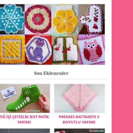
Son Eklenenler
TIĞ İŞİ ÇEYİZLİK BOT PATİK
PRENSES BATTANİYE 3
YAPIMI
BOYUTLU YAPIMI