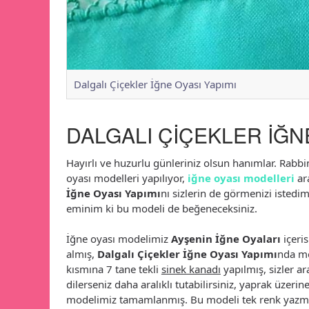
Dalgalı Çiçekler İğne Oyası Yapımı
DALGALI ÇİÇEKLER İĞNE
Hayırlı ve huzurlu günleriniz olsun hanımlar. Rabbim
oyası modelleri yapılıyor,
iğne oyası modelleri
ar
İğne Oyası Yapımı
nı sizlerin de görmenizi istedi
eminim ki bu modeli de beğeneceksiniz.
İğne oyası modelimiz
Ayşenin İğne Oyaları
içeris
almış,
Dalgalı Çiçekler İğne Oyası Yapımı
nda mo
kısmına 7 tane tekli
sinek kanadı
yapılmış, sizler a
dilerseniz daha aralıklı tutabilirsiniz, yaprak üzerin
modelimiz tamamlanmış. Bu modeli tek renk yazm