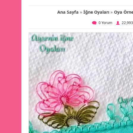
»
»
Ana Sayfa
İğne Oyaları
Oya Örne
0 Yorum
22,99