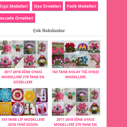
Örgü Modelleri
Oya Örnekleri
Patik Modelleri
Seccade Örnekleri
Çok Bakılanlar
2017 2018 İĞNE OYASI
163 TANE KOLAY TIĞ OYASI
MODELLERİ 279 TANE EN
MODELLERİ
GÜZELLERİ
153 TANE LİF MODELLERİ
2017 2018 İĞNE OYASI
2018 YENİ SEZON
MODELLERİ 279 TANE EN