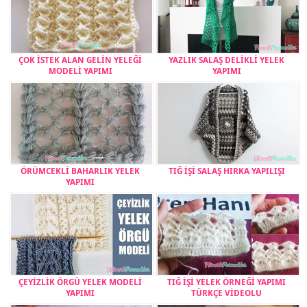
ÇOK İSTEK ALAN GELİN YELEĞİ
YAZLIK SALAŞ DELİKLİ YELEK
MODELİ YAPIMI
YAPIMI
ÖRÜMCEKLİ BAHARLIK YELEK
TIĞ İŞİ SALAŞ HIRKA YAPILIŞI
YAPIMI
ÇEYİZLİK ÖRGÜ YELEK MODELİ
TIĞ İŞİ YELEK ÖRNEĞİ YAPIMI
YAPIMI
TÜRKÇE VİDEOLU