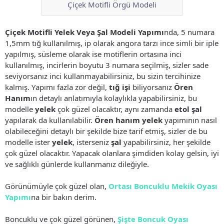
Çiçek Motifli Örgü Modeli
Çiçek Motifli Yelek Veya Şal Modeli Yapımı
nda, 5 numara
1,5mm tığ kullanılmış, ip olarak angora tarzı ince simli bir iple
yapılmış, süsleme olarak ise motiflerin ortasına inci
kullanılmış, incirlerin boyutu 3 numara seçilmiş, sizler sade
seviyorsanız inci kullanmayabilirsiniz, bu sizin tercihinize
kalmış. Yapımı fazla zor değil,
tığ işi
biliyorsanız
Ören
Hanım
ın detaylı anlatımıyla kolaylıkla yapabilirsiniz, bu
modelle
yelek
çok güzel olacaktır, aynı zamanda
etol şal
yapılarak da kullanılabilir.
Ören hanım
yelek
yapımının nasıl
olabileceğini detaylı bir şekilde bize tarif etmiş, sizler de bu
modelle ister
yelek
, isterseniz
şal
yapabilirsiniz, her şekilde
çok güzel olacaktır. Yapacak olanlara şimdiden kolay gelsin, iyi
ve sağlıklı günlerde kullanmanız dileğiyle.
Görünümüyle çok güzel olan,
Ortası Boncuklu Mekik Oyası
Yapımı
na bir bakın derim.
Boncuklu ve çok güzel görünen,
Şişte Boncuk Oyası