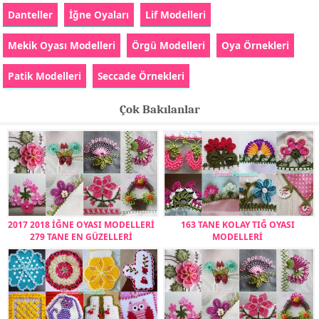
Danteller
İğne Oyaları
Lif Modelleri
Mekik Oyası Modelleri
Örgü Modelleri
Oya Örnekleri
Patik Modelleri
Seccade Örnekleri
Çok Bakılanlar
2017 2018 İĞNE OYASI MODELLERİ
163 TANE KOLAY TIĞ OYASI
279 TANE EN GÜZELLERİ
MODELLERİ