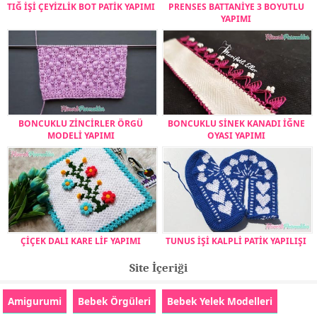
TIĞ İŞİ ÇEYİZLİK BOT PATİK YAPIMI
PRENSES BATTANİYE 3 BOYUTLU
YAPIMI
BONCUKLU ZİNCİRLER ÖRGÜ
BONCUKLU SİNEK KANADI İĞNE
MODELİ YAPIMI
OYASI YAPIMI
ÇİÇEK DALI KARE LİF YAPIMI
TUNUS İŞİ KALPLİ PATİK YAPILIŞI
Site İçeriği
Amigurumi
Bebek Örgüleri
Bebek Yelek Modelleri