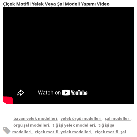
Çiçek Motifli Yelek Veya Şal Modeli Yapımı Video
bayan yelek modelleri
,
yelek örgü modelleri
,
şal modelleri
,
örgü şal modelleri
,
tığ işi yelek modelleri
,
tığ işi şal
modelleri
,
çiçek motifli yelek modelleri
,
çiçek motifli şal