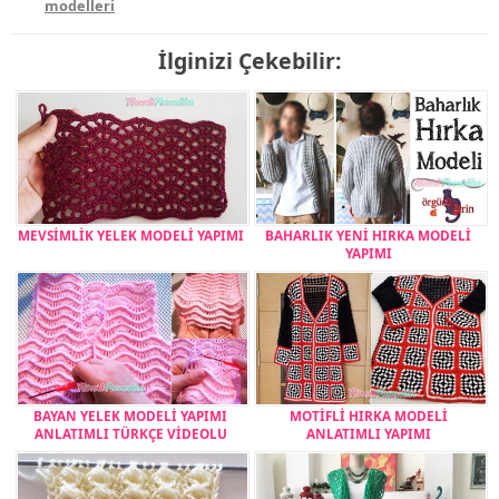
modelleri
İlginizi Çekebilir:
MEVSİMLİK YELEK MODELİ YAPIMI
BAHARLIK YENİ HIRKA MODELİ
YAPIMI
BAYAN YELEK MODELİ YAPIMI
MOTİFLİ HIRKA MODELİ
ANLATIMLI TÜRKÇE VİDEOLU
ANLATIMLI YAPIMI