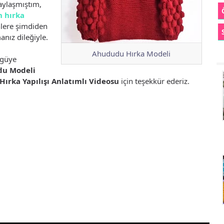
aylaşmıştım,
 hırka
nlere şimdiden
anız dileğiyle.
Ahududu Hırka Modeli
rgüye
u Modeli
Hırka Yapılışı Anlatımlı Videosu
için teşekkür ederiz.