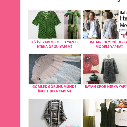
TIĞ İŞİ YARIM KOLLU YAZLIK
BAHARLIK YENİ HIRK
HIRKA ÖRGÜ YAPIMI
MODELİ YAPIMI
GÖMLEK GÖRÜNÜMÜNDE
BAYAN SPOR HIRKA YAPI
İNCE HIRKA YAPIMI