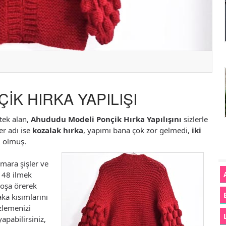
K HIRKA YAPILIŞI
tek alan,
Ahududu Modeli Ponçik Hırka Yapılışını
sizlerle
er adı ise
kozalak hırka
, yapımı bana çok zor gelmedi,
iki
l olmuş.
umara şişler ve
, 48 ilmek
roşa örerek
ka kısımlarını
zlemenizi
yapabilirsiniz,