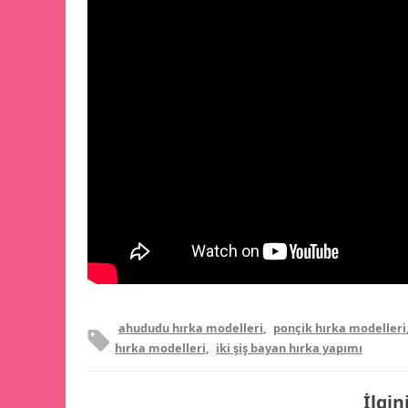
ahududu hırka modelleri
,
ponçik hırka modelleri
hırka modelleri
,
iki şiş bayan hırka yapımı
İlgin