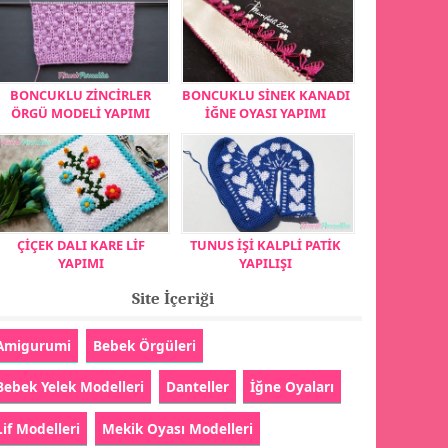
BONCUKLU ZİNCİRLER
BONCUKLU SİNEK KANADI
ÖRGÜ MODELİ YAPIMI
İĞNE OYASI YAPIMI
ÇİÇEK DALI KARE LİF
TUNUS İŞİ KALPLİ PATİK
YAPIMI
YAPILIŞI
Site İçeriği
Amigurumi
Bebek Örgüleri
Bebek Yelek Modelleri
Danteller
İğne Oyaları
Lif Modelleri
Mekik Oyası Modelleri