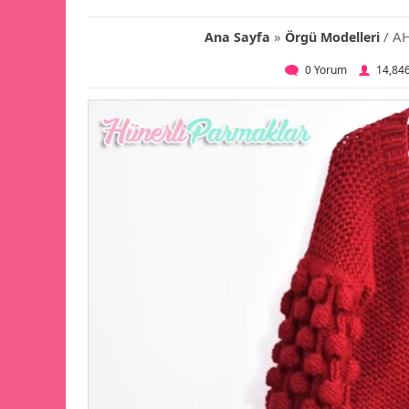
»
/ A
Ana Sayfa
Örgü Modelleri
0 Yorum
14,84