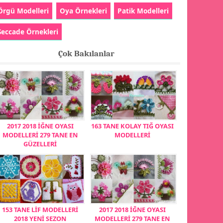
Örgü Modelleri
Oya Örnekleri
Patik Modelleri
Seccade Örnekleri
Çok Bakılanlar
2017 2018 İĞNE OYASI
163 TANE KOLAY TIĞ OYASI
MODELLERİ 279 TANE EN
MODELLERİ
GÜZELLERİ
153 TANE LİF MODELLERİ
2017 2018 İĞNE OYASI
2018 YENİ SEZON
MODELLERİ 279 TANE EN