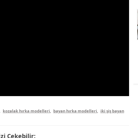
,
kozalak hırka modelleri
,
bayan hırka modelleri
,
iki şiş bayan
izi Çekebilir: