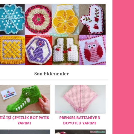
Son Eklenenler
TIĞ İŞİ ÇEYİZLİK BOT PATİK
PRENSES BATTANİYE 3
YAPIMI
BOYUTLU YAPIMI