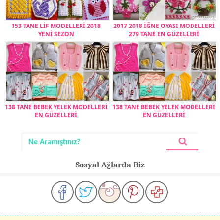
153 TANE LİF MODELLERİ 2018
2017 2018 İĞNE OYASI MODELLERİ
YENİ SEZON
279 TANE EN GÜZELLERİ
138 TANE BEBEK YELEK MODELLERİ
138 TANE BEBEK YELEK MODELLERİ
EN GÜZELLERİ
EN GÜZELLERİ
Sosyal Ağlarda Biz