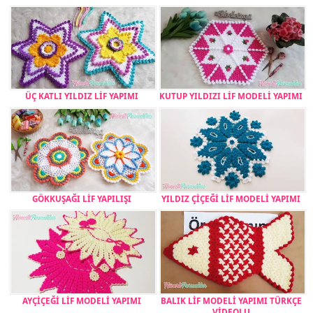
ÜÇ KATLI YILDIZ LİF YAPIMI
KUTUP YILDIZI LİF MODELİ YAPIMI
GÖKKUŞAĞI LİF YAPILIŞI
YILDIZ ÇİÇEĞİ LİF MODELİ YAPIMI
AYÇİÇEĞİ LİF MODELİ YAPIMI
BALIK LİF MODELİ YAPIMI TÜRKÇE
VİDEOLU