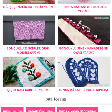
TIĞ İŞİ ÇEYİZLİK BOT PATİK YAPIMI
PRENSES BATTANİYE 3 BOYUTLU
YAPIMI
BONCUKLU ZİNCİRLER ÖRGÜ
BONCUKLU SİNEK KANADI İĞNE
MODELİ YAPIMI
OYASI YAPIMI
ÇİÇEK DALI KARE LİF YAPIMI
TUNUS İŞİ KALPLİ PATİK YAPILIŞI
Site İçeriği
Amigurumi
Bebek Örgüleri
Bebek Yelek Modelleri