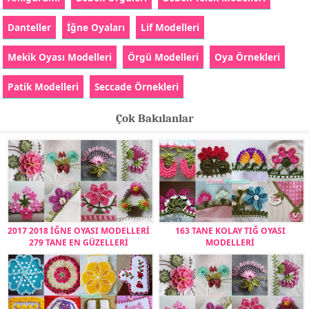
Danteller
İğne Oyaları
Lif Modelleri
Mekik Oyası Modelleri
Örgü Modelleri
Oya Örnekleri
Patik Modelleri
Seccade Örnekleri
Çok Bakılanlar
2017 2018 İĞNE OYASI MODELLERİ
163 TANE KOLAY TIĞ OYASI
279 TANE EN GÜZELLERİ
MODELLERİ