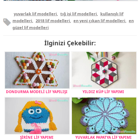
yuvarlak lif modelleri
,
tığ işi lif modelleri
,
kullanışlı lif
modelleri
,
2018 lif modelleri
,
en yeni çıkan lif modelleri
,
en
güzel lif modelleri
İlginizi Çekebilir:
DONDURMA MODELİ LİF YAPILIŞI
YILDIZ KÜP LİF YAPIMI
ŞİRİNE LİF YAPIMI
YUVARLAK PAPATYA LİF YAPIMI