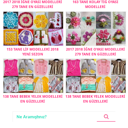
2017 2018 İĞNE OYASI MODELLERİ
163 TANE KOLAY TIĞ OYASI
279 TANE EN GÜZELLERİ
MODELLERİ
153 TANE LİF MODELLERİ 2018
2017 2018 İĞNE OYASI MODELLERİ
YENİ SEZON
279 TANE EN GÜZELLERİ
138 TANE BEBEK YELEK MODELLERİ
138 TANE BEBEK YELEK MODELLERİ
EN GÜZELLERİ
EN GÜZELLERİ