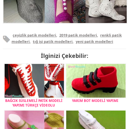
çeyizlik patik modelleri
,
2019 patik modelleri
,
renkli patik
modelleri
,
tığ işi patik modelleri
,
yeni patik modelleri
İlginizi Çekebilir:
BAĞCIK SÜSLEMELİ PATİK MODELİ
YARIM BOT MODELİ YAPIMI
YAPIMI TÜRKÇE VİDEOLU