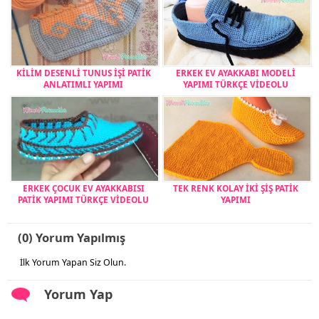
KİLİM DESENLİ TUNUS İŞİ PATİK
ERKEK EV AYAKKABI MODELİ
ANLATIMLI YAPIMI
YAPIMI TÜRKÇE VİDEOLU
ERKEK ÇOCUK EV AYAKKABISI
TEK RENK KOLAY İKİ ŞİŞ PATİK
PATİK YAPIMI TÜRKÇE VİDEOLU
YAPIMI
(0) Yorum Yapılmış
İlk Yorum Yapan Siz Olun.
Yorum Yap