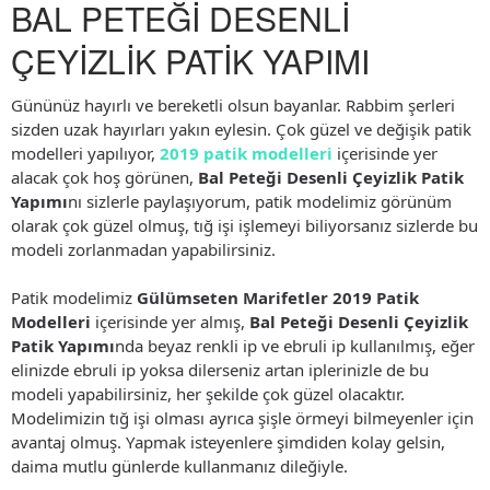
BAL PETEĞİ DESENLİ
ÇEYİZLİK PATİK YAPIMI
Gününüz hayırlı ve bereketli olsun bayanlar. Rabbim şerleri
sizden uzak hayırları yakın eylesin. Çok güzel ve değişik patik
modelleri yapılıyor,
2019 patik modelleri
içerisinde yer
alacak çok hoş görünen,
Bal Peteği Desenli Çeyizlik Patik
Yapımı
nı sizlerle paylaşıyorum, patik modelimiz görünüm
olarak çok güzel olmuş, tığ işi işlemeyi biliyorsanız sizlerde bu
modeli zorlanmadan yapabilirsiniz.
Patik modelimiz
Gülümseten Marifetler 2019 Patik
Modelleri
içerisinde yer almış,
Bal Peteği Desenli Çeyizlik
Patik Yapımı
nda beyaz renkli ip ve ebruli ip kullanılmış, eğer
elinizde ebruli ip yoksa dilerseniz artan iplerinizle de bu
modeli yapabilirsiniz, her şekilde çok güzel olacaktır.
Modelimizin tığ işi olması ayrıca şişle örmeyi bilmeyenler için
avantaj olmuş. Yapmak isteyenlere şimdiden kolay gelsin,
daima mutlu günlerde kullanmanız dileğiyle.