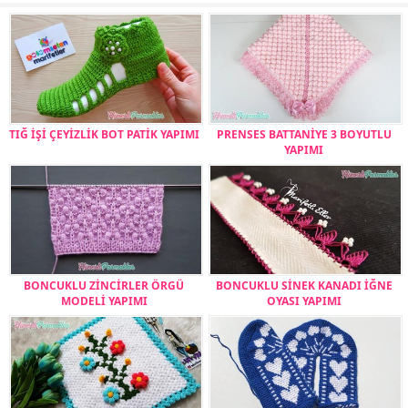
TIĞ İŞİ ÇEYİZLİK BOT PATİK YAPIMI
PRENSES BATTANİYE 3 BOYUTLU
YAPIMI
BONCUKLU ZİNCİRLER ÖRGÜ
BONCUKLU SİNEK KANADI İĞNE
MODELİ YAPIMI
OYASI YAPIMI