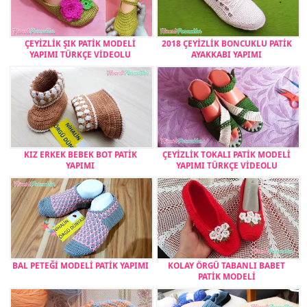
ÇEYİZLİK ŞIK PATİK MODELİ
2018 ÇEYİZLİK BONCUKLU PATİK
YAPIMI TÜRKÇE VİDEOLU
AYAKKABI YAPIMI
KIZ ERKEK BEBEK BOT PATİK
ÇEYİZLİK TOKALI PATİK MODELİ
YAPIMI
YAPIMI TÜRKÇE VİDEOLU
BAL PETEĞİ MODELİ PATİK YAPIMI
KOLAY ÖRGÜ TABANLI BABET
PATİK MODELİ