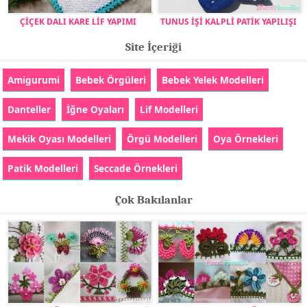
ÇİÇEK DALI KARE LİF YAPIMI
TUNUS İŞİ KALPLİ PATİK YAPILIŞI
Site İçeriği
Amigurumi
Bebek Örgüleri
Bebek Yelek Modelleri
Danteller
İğne Oyaları
Lif Modelleri
Mekik Oyası Modelleri
Örgü Modelleri
Oya Örnekleri
Patik Modelleri
Seccade Örnekleri
Çok Bakılanlar