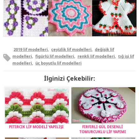
2019 lif modelleri
,
çeyizlik lif modelleri
,
değişik lif
modelleri
,
figürlü lif modelleri
,
renkli lif modelleri
,
tığ işi lif
modelleri
,
üç boyutlu lif modelleri
İlginizi Çekebilir:
PITIRCIK LİF MODELİ YAPILIŞI
FIRFIRLI GÜL DESENLİ
TOMURCUKLU LİF YAPIMI