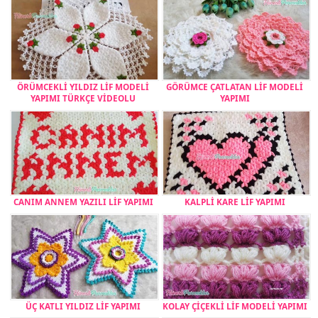
ÖRÜMCEKLİ YILDIZ LİF MODELİ
GÖRÜMCE ÇATLATAN LİF MODELİ
YAPIMI TÜRKÇE VİDEOLU
YAPIMI
CANIM ANNEM YAZILI LİF YAPIMI
KALPLİ KARE LİF YAPIMI
ÜÇ KATLI YILDIZ LİF YAPIMI
KOLAY ÇİÇEKLİ LİF MODELİ YAPIMI