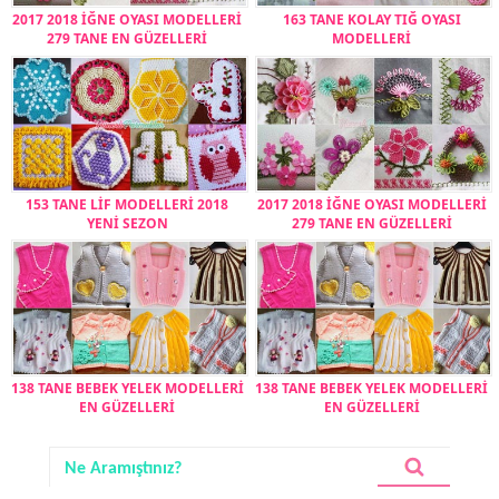
2017 2018 İĞNE OYASI MODELLERİ
163 TANE KOLAY TIĞ OYASI
279 TANE EN GÜZELLERİ
MODELLERİ
153 TANE LİF MODELLERİ 2018
2017 2018 İĞNE OYASI MODELLERİ
YENİ SEZON
279 TANE EN GÜZELLERİ
138 TANE BEBEK YELEK MODELLERİ
138 TANE BEBEK YELEK MODELLERİ
EN GÜZELLERİ
EN GÜZELLERİ