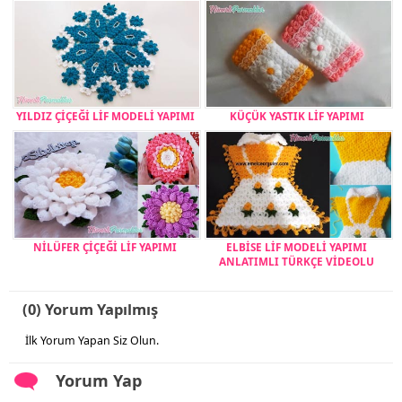
YILDIZ ÇİÇEĞİ LİF MODELİ YAPIMI
KÜÇÜK YASTIK LİF YAPIMI
NİLÜFER ÇİÇEĞİ LİF YAPIMI
ELBİSE LİF MODELİ YAPIMI
ANLATIMLI TÜRKÇE VİDEOLU
(0) Yorum Yapılmış
İlk Yorum Yapan Siz Olun.
Yorum Yap