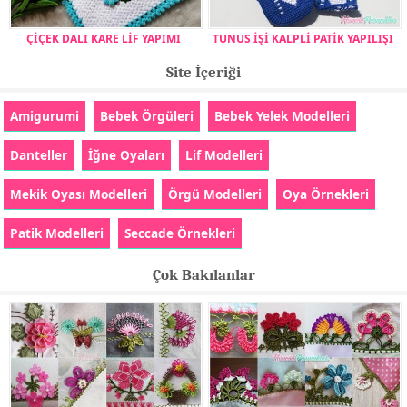
ÇİÇEK DALI KARE LİF YAPIMI
TUNUS İŞİ KALPLİ PATİK YAPILIŞI
Site İçeriği
Amigurumi
Bebek Örgüleri
Bebek Yelek Modelleri
Danteller
İğne Oyaları
Lif Modelleri
Mekik Oyası Modelleri
Örgü Modelleri
Oya Örnekleri
Patik Modelleri
Seccade Örnekleri
Çok Bakılanlar