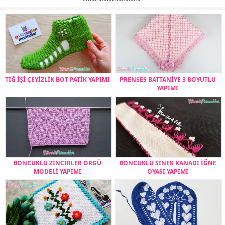
TIĞ İŞİ ÇEYİZLİK BOT PATİK YAPIMI
PRENSES BATTANİYE 3 BOYUTLU
YAPIMI
BONCUKLU ZİNCİRLER ÖRGÜ
BONCUKLU SİNEK KANADI İĞNE
MODELİ YAPIMI
OYASI YAPIMI