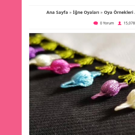
»
»
Ana Sayfa
İğne Oyaları
Oya Örnekleri
0 Yorum
15,07