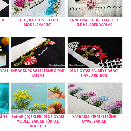
ZDE
ÇİFT ÇİLEK İĞNE OYASI
İĞNE OYASI HÜRREM GÖZÜ
MODELİ YAPIMI
İLE KELEBEK YAPIMI
OYASI
SARAY SÜPÜRGESİ İĞNE OYASI
İĞNE OYASI PALMİYE AĞACI
YAPIMI
HAVLU KENARI
İĞNE
BAHAR ÇİÇEKLERİ İĞNE OYASI
YAPRAKLI KİRPİKLİ İĞNE
MODELİ YAPIMI TÜRKÇE
OYASI YAPIMI
VİDEOLU