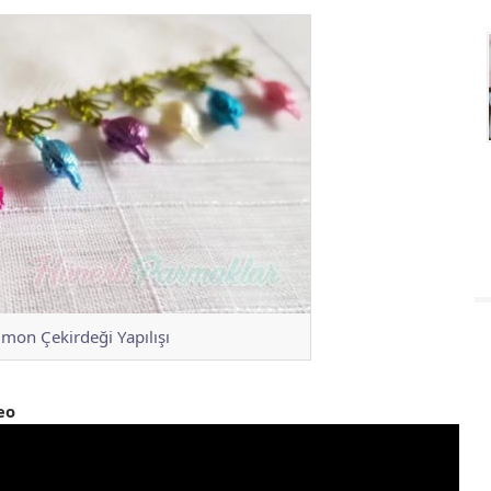
imon Çekirdeği Yapılışı
eo