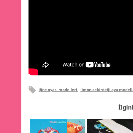
iğne oyası modelleri
,
limon çekirdeği oya modell
İlgin