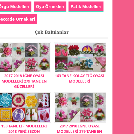
Örgü Modelleri
Oya Örnekleri
Patik Modelleri
Seccade Örnekleri
Çok Bakılanlar
2017 2018 İĞNE OYASI
163 TANE KOLAY TIĞ OYASI
MODELLERİ 279 TANE EN
MODELLERİ
GÜZELLERİ
153 TANE LİF MODELLERİ
2017 2018 İĞNE OYASI
2018 YENİ SEZON
MODELLERİ 279 TANE EN