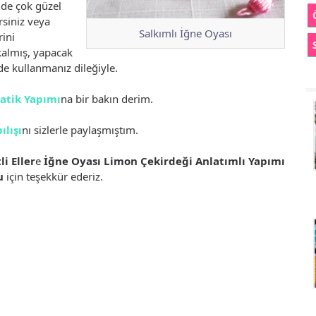
ilde çok güzel
rsiniz veya
Salkımlı İğne Oyası
rini
 kalmış, yapacak
de kullanmanız dileğiyle.
Patik Yapımı
na bir bakın derim.
ılışı
nı sizlerle paylaşmıştım.
li Eller
e
İğne Oyası Limon Çekirdeği Anlatımlı Yapımı
u
için teşekkür ederiz.