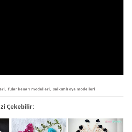
eri
,
fular kenarı modelleri
,
salkımlı oya modelleri
izi Çekebilir: