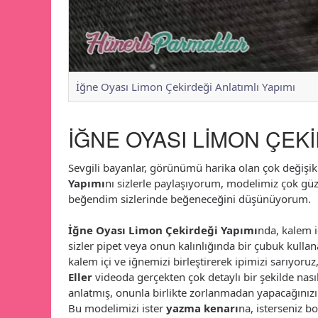
İğne Oyası Limon Çekirdeği Anlatımlı Yapımı
İĞNE OYASI LİMON ÇEKİ
Sevgili bayanlar, görünümü harika olan çok değişik
Yapımı
nı sizlerle paylaşıyorum, modelimiz çok gü
beğendim sizlerinde beğeneceğini düşünüyorum.
İğne Oyası Limon Çekirdeği Yapımı
nda, kalem i
sizler pipet veya onun kalınlığında bir çubuk kullana
kalem içi ve iğnemizi birleştirerek ipimizi sarıyoruz
Eller
videoda gerçekten çok detaylı bir şekilde nası
anlatmış, onunla birlikte zorlanmadan yapacağını
Bu modelimizi ister
yazma kenarı
na, isterseniz b