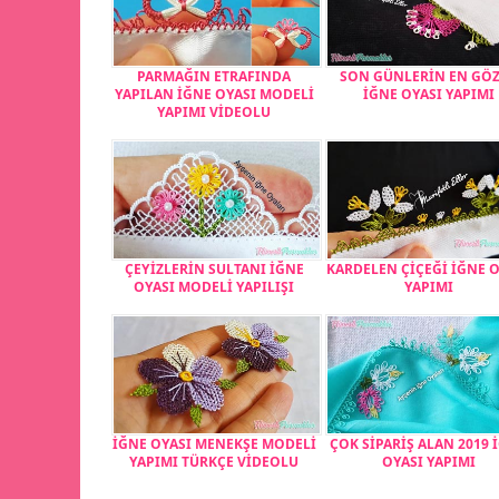
PARMAĞIN ETRAFINDA
SON GÜNLERİN EN GÖ
YAPILAN İĞNE OYASI MODELİ
İĞNE OYASI YAPIMI
YAPIMI VİDEOLU
ÇEYİZLERİN SULTANI İĞNE
KARDELEN ÇİÇEĞİ İĞNE 
OYASI MODELİ YAPILIŞI
YAPIMI
İĞNE OYASI MENEKŞE MODELİ
ÇOK SİPARİŞ ALAN 2019 
YAPIMI TÜRKÇE VİDEOLU
OYASI YAPIMI