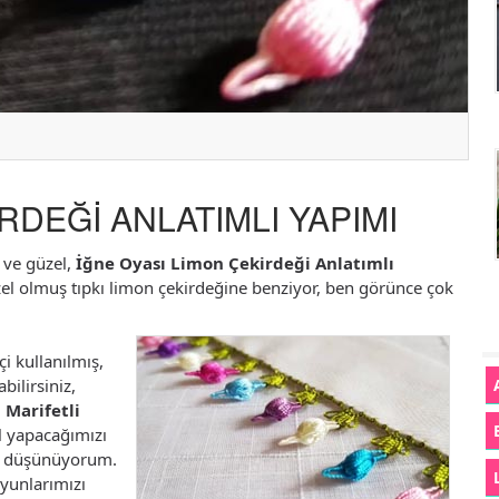
RDEĞİ ANLATIMLI YAPIMI
 ve güzel,
İğne Oyası Limon Çekirdeği Anlatımlı
zel olmuş tıpkı limon çekirdeğine benziyor, ben görünce çok
çi kullanılmış,
bilirsiniz,
,
Marifetli
l yapacağımızı
zı düşünüyorum.
oyunlarımızı