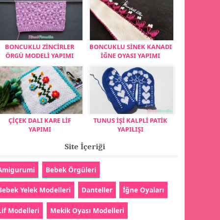
BONCUKLU ZİNCİRLER
BONCUKLU SİNEK KANADI
ÖRGÜ MODELİ YAPIMI
İĞNE OYASI YAPIMI
ÇİÇEK DALI KARE LİF
TUNUS İŞİ KALPLİ PATİK
YAPIMI
YAPILIŞI
Site İçeriği
Amigurumi
Bebek Örgüleri
Bebek Yelek Modelleri
Danteller
İğne Oyaları
Lif Modelleri
Mekik Oyası Modelleri