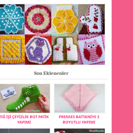
Son Eklenenler
TIĞ İŞİ ÇEYİZLİK BOT PATİK
PRENSES BATTANİYE 3
YAPIMI
BOYUTLU YAPIMI