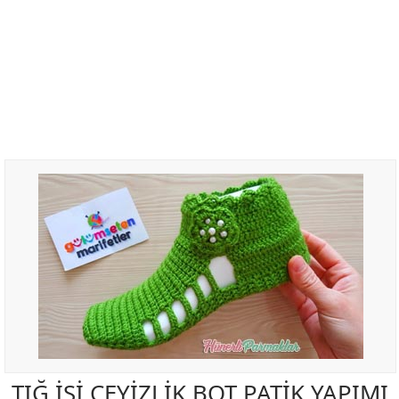
TIĞ İŞİ ÇEYİZLİK BOT PATİK YAPIMI