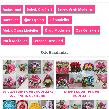
Amigurumi
Bebek Örgüleri
Bebek Yelek Modelleri
Danteller
İğne Oyaları
Lif Modelleri
Mekik Oyası Modelleri
Örgü Modelleri
Oya Örnekleri
Patik Modelleri
Seccade Örnekleri
Çok Bakılanlar
2017 2018 İĞNE OYASI MODELLERİ
163 TANE KOLAY TIĞ OYASI
279 TANE EN GÜZELLERİ
MODELLERİ