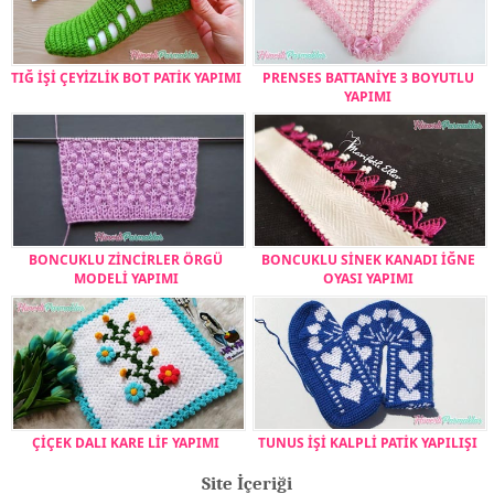
TIĞ İŞİ ÇEYİZLİK BOT PATİK YAPIMI
PRENSES BATTANİYE 3 BOYUTLU
YAPIMI
BONCUKLU ZİNCİRLER ÖRGÜ
BONCUKLU SİNEK KANADI İĞNE
MODELİ YAPIMI
OYASI YAPIMI
ÇİÇEK DALI KARE LİF YAPIMI
TUNUS İŞİ KALPLİ PATİK YAPILIŞI
Site İçeriği