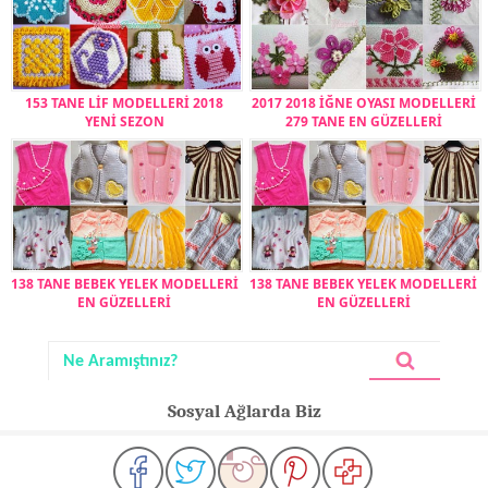
153 TANE LİF MODELLERİ 2018
2017 2018 İĞNE OYASI MODELLERİ
YENİ SEZON
279 TANE EN GÜZELLERİ
138 TANE BEBEK YELEK MODELLERİ
138 TANE BEBEK YELEK MODELLERİ
EN GÜZELLERİ
EN GÜZELLERİ
Sosyal Ağlarda Biz