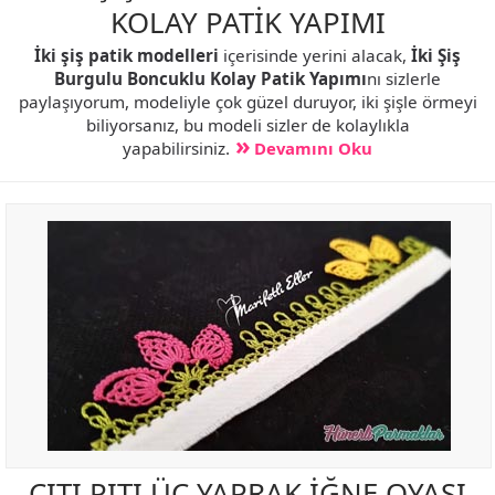
KOLAY PATİK YAPIMI
İki şiş patik modelleri
içerisinde yerini alacak,
İki Şiş
Burgulu Boncuklu Kolay Patik Yapımı
nı sizlerle
paylaşıyorum, modeliyle çok güzel duruyor, iki şişle örmeyi
biliyorsanız, bu modeli sizler de kolaylıkla
yapabilirsiniz.
Devamını Oku
ÇITI PITI ÜÇ YAPRAK İĞNE OYASI