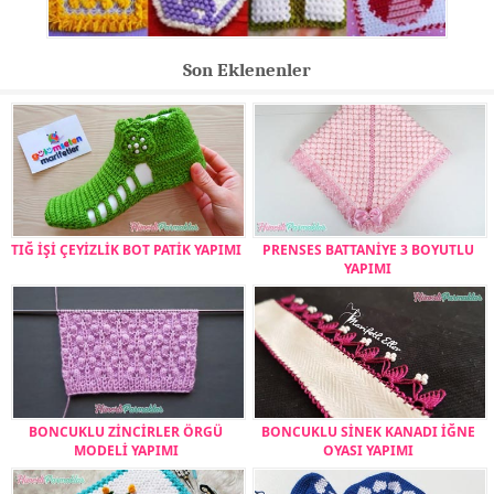
Son Eklenenler
TIĞ İŞİ ÇEYİZLİK BOT PATİK YAPIMI
PRENSES BATTANİYE 3 BOYUTLU
YAPIMI
BONCUKLU ZİNCİRLER ÖRGÜ
BONCUKLU SİNEK KANADI İĞNE
MODELİ YAPIMI
OYASI YAPIMI