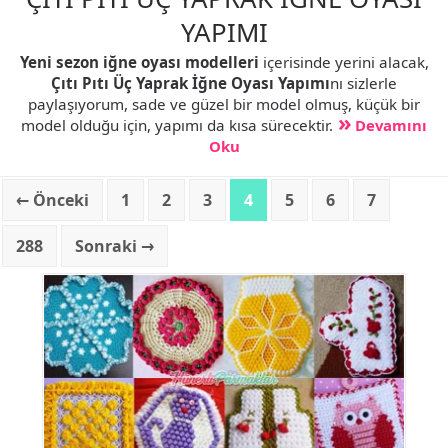
YAPIMI
Yeni sezon iğne oyası modelleri
içerisinde yerini alacak,
Çıtı Pıtı Üç Yaprak İğne Oyası Yapımı
nı sizlerle
paylaşıyorum, sade ve güzel bir model olmuş, küçük bir
model olduğu için, yapımı da kısa sürecektir.
Devamını
Oku
← Önceki
1
2
3
4
5
6
7
288
Sonraki →