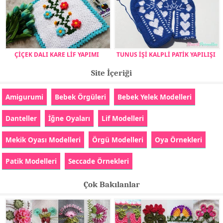
ÇİÇEK DALI KARE LİF YAPIMI
TUNUS İŞİ KALPLİ PATİK YAPILIŞI
Site İçeriği
Amigurumi
Bebek Örgüleri
Bebek Yelek Modelleri
Danteller
İğne Oyaları
Lif Modelleri
Mekik Oyası Modelleri
Örgü Modelleri
Oya Örnekleri
Patik Modelleri
Seccade Örnekleri
Çok Bakılanlar