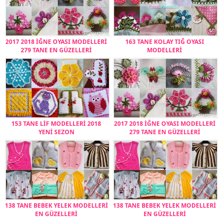
2017 2018 İĞNE OYASI MODELLERİ
163 TANE KOLAY TIĞ OYASI
279 TANE EN GÜZELLERİ
MODELLERİ
153 TANE LİF MODELLERİ 2018
2017 2018 İĞNE OYASI MODELLERİ
YENİ SEZON
279 TANE EN GÜZELLERİ
138 TANE BEBEK YELEK MODELLERİ
138 TANE BEBEK YELEK MODELLERİ
EN GÜZELLERİ
EN GÜZELLERİ