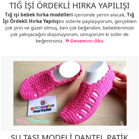
TIĞ İŞİ ÖRDEKLİ HIRKA YAPILIŞI
Tığ işi bebek hırka modelleri
içerisinde yerini alacak,
Tığ
İşi Ördekli Hırka Yapılışı
nı sizlerle paylaşıyorum, gerçekten
çok şirin ve güzel olmuş, ben çok beğendim, bebeklerimize
çok yakışacağını düşünüyorum, umuyorum ki sizler de
beğenirsiniz.
Devamını Oku
SU TAŞI MODELİ DANTEL PATİK