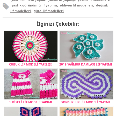
yastık görünümlü lif yapımı
,
eldiven lif modelleri
,
değişik
lif modelleri
,
güzel lif modelleri
İlginizi Çekebilir:
ÇUBUK LİF MODELİ YAPILIŞI
2019 YAĞMUR DAMLASI LİF YAPIMI
ELBİSELİ LİF MODELİ YAPIMI
SONSUZLUK LİF MODELİ YAPIMI