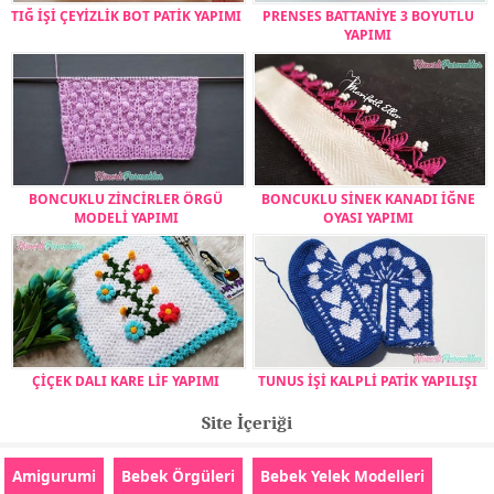
TIĞ İŞİ ÇEYİZLİK BOT PATİK YAPIMI
PRENSES BATTANİYE 3 BOYUTLU
YAPIMI
BONCUKLU ZİNCİRLER ÖRGÜ
BONCUKLU SİNEK KANADI İĞNE
MODELİ YAPIMI
OYASI YAPIMI
ÇİÇEK DALI KARE LİF YAPIMI
TUNUS İŞİ KALPLİ PATİK YAPILIŞI
Site İçeriği
Amigurumi
Bebek Örgüleri
Bebek Yelek Modelleri