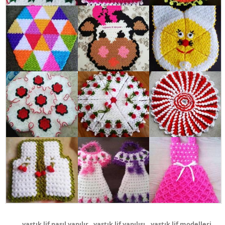
yastık lif nasıl yapılır
,
yastık lif yapılışı
,
yastık lif modelleri
,