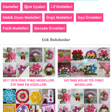
Danteller
İğne Oyaları
Lif Modelleri
Mekik Oyası Modelleri
Örgü Modelleri
Oya Örnekleri
Patik Modelleri
Seccade Örnekleri
Çok Bakılanlar
2017 2018 İĞNE OYASI MODELLERİ
163 TANE KOLAY TIĞ OYASI
279 TANE EN GÜZELLERİ
MODELLERİ