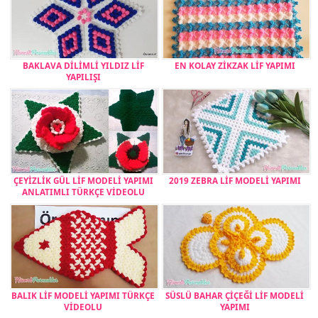
BAKLAVA DİLİMLİ YILDIZ LİF
EN KOLAY ZİKZAK LİF YAPIMI
YAPILIŞI
ÇEYİZLİK GÜL LİF MODELİ YAPIMI
2019 ZEBRA LİF MODELİ YAPIMI
ANLATIMLI TÜRKÇE VİDEOLU
BALIK LİF MODELİ YAPIMI TÜRKÇE
SÜSLÜ BAHAR ÇİÇEĞİ LİF MODELİ
VİDEOLU
YAPIMI