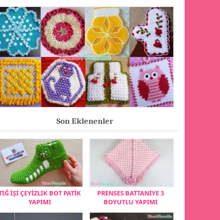
Son Eklenenler
TIĞ İŞİ ÇEYİZLİK BOT PATİK
PRENSES BATTANİYE 3
YAPIMI
BOYUTLU YAPIMI