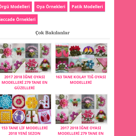
Örgü Modelleri
Oya Örnekleri
Patik Modelleri
Seccade Örnekleri
Çok Bakılanlar
2017 2018 İĞNE OYASI
163 TANE KOLAY TIĞ OYASI
MODELLERİ 279 TANE EN
MODELLERİ
GÜZELLERİ
153 TANE LİF MODELLERİ
2017 2018 İĞNE OYASI
2018 YENİ SEZON
MODELLERİ 279 TANE EN