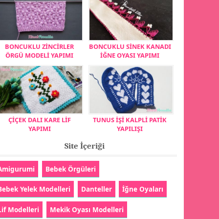
BONCUKLU ZİNCİRLER
BONCUKLU SİNEK KANADI
ÖRGÜ MODELİ YAPIMI
İĞNE OYASI YAPIMI
ÇİÇEK DALI KARE LİF
TUNUS İŞİ KALPLİ PATİK
YAPIMI
YAPILIŞI
Site İçeriği
Amigurumi
Bebek Örgüleri
Bebek Yelek Modelleri
Danteller
İğne Oyaları
Lif Modelleri
Mekik Oyası Modelleri