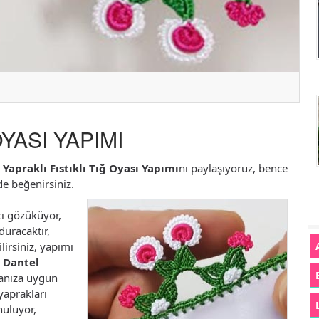
OYASI YAPIMI
i
Yapraklı Fıstıklı Tığ Oyası Yapımı
nı paylaşıyoruz, bence
e beğenirsiniz.
cı gözüküyor,
duracaktır,
lirsiniz, yapımı
 Dantel
zmanıza uygun
yaprakları
nuluyor,