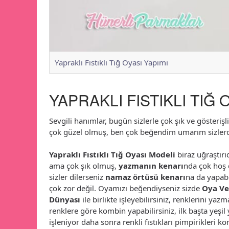
Yapraklı Fıstıklı Tığ Oyası Yapımı
YAPRAKLI FISTIKLI TIĞ 
Sevgili hanımlar, bugün sizlerle çok şık ve gösterişl
çok güzel olmuş, ben çok beğendim umarım sizlerd
Yapraklı Fıstıklı Tığ Oyası Modeli
biraz uğraştırı
ama çok şık olmuş,
yazmanın kenarı
nda çok hoş 
sizler dilerseniz
namaz örtüsü kenarı
na da yapabi
çok zor değil. Oyamızı beğendiyseniz sizde
Oya Ve
Dünyası
ile birlikte işleyebilirsiniz, renklerini ya
renklere göre kombin yapabilirsiniz, ilk başta yeşil 
işleniyor daha sonra renkli fıstıkları pimpirikleri ko