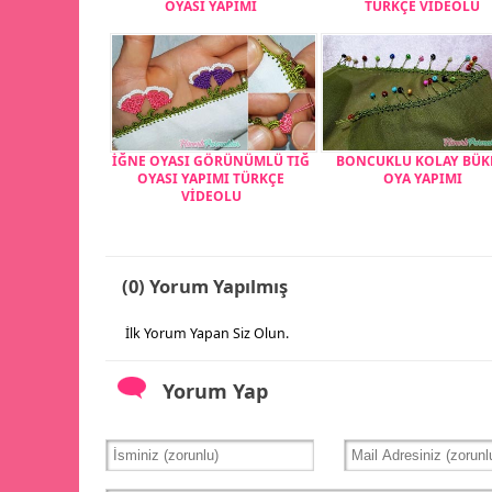
OYASI YAPIMI
TÜRKÇE VİDEOLU
İĞNE OYASI GÖRÜNÜMLÜ TIĞ
BONCUKLU KOLAY BÜ
OYASI YAPIMI TÜRKÇE
OYA YAPIMI
VİDEOLU
(0) Yorum Yapılmış
İlk Yorum Yapan Siz Olun.
Yorum Yap