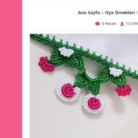
»
/
Ana Sayfa
Oya Örnekleri
0 Yorum
13,169