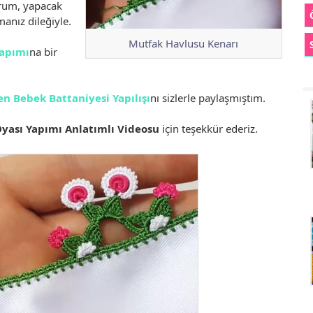
orum, yapacak
manız dileğiyle.
Mutfak Havlusu Kenarı
Yapımı
na bir
en Bebek Battaniyesi Yapılışı
nı sizlerle paylaşmıştım.
 Oyası Yapımı Anlatımlı Videosu
için teşekkür ederiz.