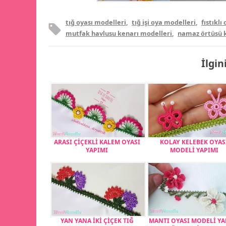
tığ oyası modelleri
,
tığ işi oya modelleri
,
fıstıklı
mutfak havlusu kenarı modelleri
,
namaz örtüsü k
İlgin
ARASI ÇİÇEKLİ KALEM OYASI
KOLAY KELEBEK OYAS
YAPIMI
MODELİ YAPIMI
YAN YANA İKİ ÇİÇEK TIĞ
MANTI OYASI MODELİ YA