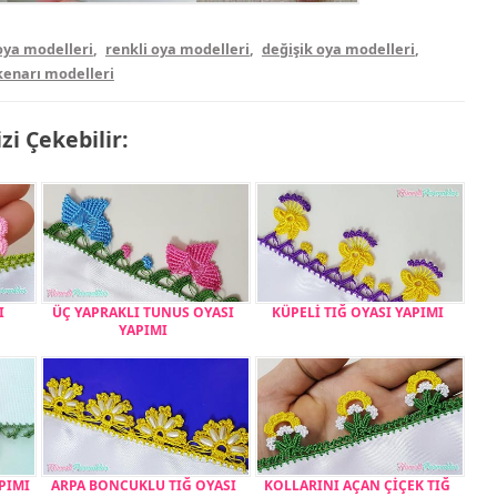
 oya modelleri
,
renkli oya modelleri
,
değişik oya modelleri
,
enarı modelleri
izi Çekebilir:
I
ÜÇ YAPRAKLI TUNUS OYASI
KÜPELİ TIĞ OYASI YAPIMI
YAPIMI
PIMI
ARPA BONCUKLU TIĞ OYASI
KOLLARINI AÇAN ÇİÇEK TIĞ