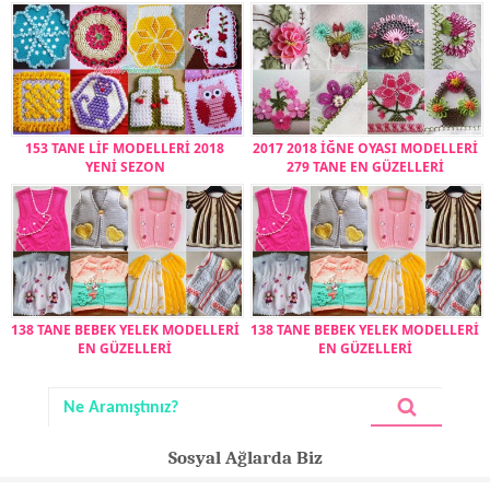
153 TANE LİF MODELLERİ 2018
2017 2018 İĞNE OYASI MODELLERİ
YENİ SEZON
279 TANE EN GÜZELLERİ
138 TANE BEBEK YELEK MODELLERİ
138 TANE BEBEK YELEK MODELLERİ
EN GÜZELLERİ
EN GÜZELLERİ
Sosyal Ağlarda Biz