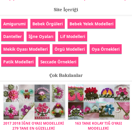
Site İçeriği
Amigurumi
Bebek Örgüleri
Bebek Yelek Modelleri
Danteller
İğne Oyaları
Lif Modelleri
Mekik Oyası Modelleri
Örgü Modelleri
Oya Örnekleri
Patik Modelleri
Seccade Örnekleri
Çok Bakılanlar
2017 2018 İĞNE OYASI MODELLERİ
163 TANE KOLAY TIĞ OYASI
279 TANE EN GÜZELLERİ
MODELLERİ