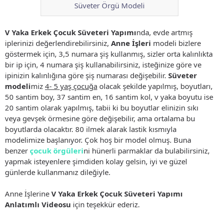
Süveter Örgü Modeli
V Yaka Erkek Çocuk Süveteri Yapımı
nda, evde artmış
iplerinizi değerlendirebilirsiniz,
Anne İşleri
modeli bizlere
göstermek için, 3,5 numara şiş kullanmış, sizler orta kalınlıkta
bir ip için, 4 numara şiş kullanabilirsiniz, isteğinize göre ve
ipinizin kalınlığına göre şiş numarası değişebilir.
Süveter
modeli
miz
4- 5 yaş çocuğa
olacak şekilde yapılmış, boyutları,
50 santim boy, 37 santim en, 16 santim kol, v yaka boyutu ise
20 santim olarak yapılmış, tabii ki bu boyutlar elinizin sıkı
veya gevşek örmesine göre değişebilir, ama ortalama bu
boyutlarda olacaktır. 80 ilmek alarak lastik kısmıyla
modelimize başlanıyor. Çok hoş bir model olmuş. Buna
benzer
çocuk örgüleri
ni hünerli parmaklar da bulabilirsiniz,
yapmak isteyenlere şimdiden kolay gelsin, iyi ve güzel
günlerde kullanmanız dileğiyle.
Anne İşlerine
V Yaka Erkek Çocuk Süveteri Yapımı
Anlatımlı Videosu
için teşekkür ederiz.