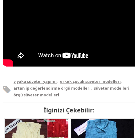
v yaka süveter yapımı
,
erkek çocuk süveter modelleri
,
artan ip değerlendirme örgü modelleri
,
süveter modelleri
,
örgü süveter modelleri
İlginizi Çekebilir: