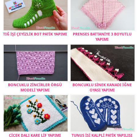
TIĞ İŞİ ÇEYİZLİK BOT PATİK YAPIMI
PRENSES BATTANİYE 3 BOYUTLU
YAPIMI
BONCUKLU ZİNCİRLER ÖRGÜ
BONCUKLU SİNEK KANADI İĞNE
MODELİ YAPIMI
OYASI YAPIMI
ÇİÇEK DALI KARE LİF YAPIMI
TUNUS İŞİ KALPLİ PATİK YAPILIŞI