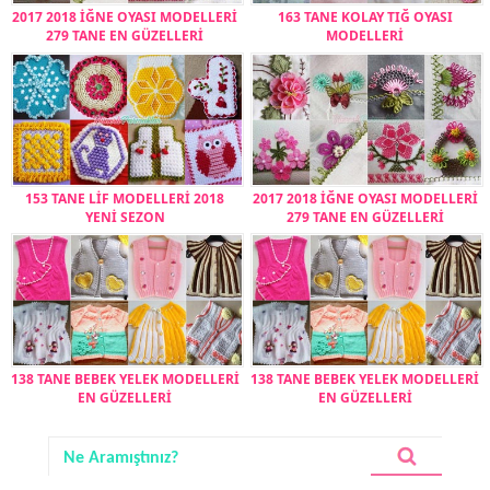
2017 2018 İĞNE OYASI MODELLERİ
163 TANE KOLAY TIĞ OYASI
279 TANE EN GÜZELLERİ
MODELLERİ
153 TANE LİF MODELLERİ 2018
2017 2018 İĞNE OYASI MODELLERİ
YENİ SEZON
279 TANE EN GÜZELLERİ
138 TANE BEBEK YELEK MODELLERİ
138 TANE BEBEK YELEK MODELLERİ
EN GÜZELLERİ
EN GÜZELLERİ