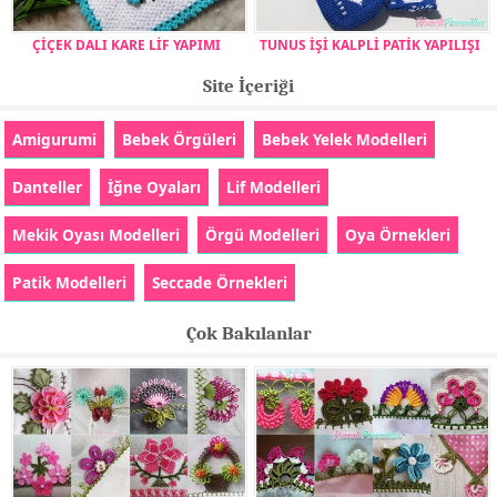
ÇİÇEK DALI KARE LİF YAPIMI
TUNUS İŞİ KALPLİ PATİK YAPILIŞI
Site İçeriği
Amigurumi
Bebek Örgüleri
Bebek Yelek Modelleri
Danteller
İğne Oyaları
Lif Modelleri
Mekik Oyası Modelleri
Örgü Modelleri
Oya Örnekleri
Patik Modelleri
Seccade Örnekleri
Çok Bakılanlar