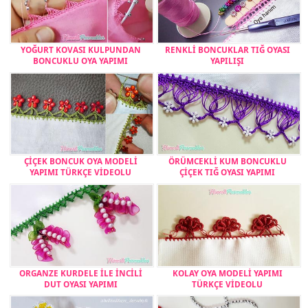
YOĞURT KOVASI KULPUNDAN
RENKLİ BONCUKLAR TIĞ OYASI
BONCUKLU OYA YAPIMI
YAPILIŞI
ÇİÇEK BONCUK OYA MODELİ
ÖRÜMCEKLİ KUM BONCUKLU
YAPIMI TÜRKÇE VİDEOLU
ÇİÇEK TIĞ OYASI YAPIMI
ORGANZE KURDELE İLE İNCİLİ
KOLAY OYA MODELİ YAPIMI
DUT OYASI YAPIMI
TÜRKÇE VİDEOLU