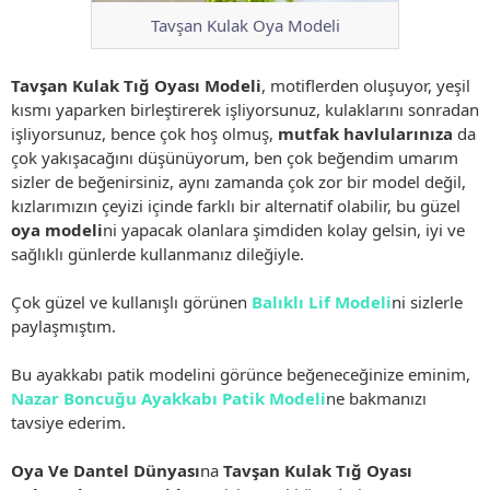
Tavşan Kulak Oya Modeli
Tavşan Kulak Tığ Oyası Modeli
, motiflerden oluşuyor, yeşil
kısmı yaparken birleştirerek işliyorsunuz, kulaklarını sonradan
işliyorsunuz, bence çok hoş olmuş,
mutfak havlularınıza
da
çok yakışacağını düşünüyorum, ben çok beğendim umarım
sizler de beğenirsiniz, aynı zamanda çok zor bir model değil,
kızlarımızın çeyizi içinde farklı bir alternatif olabilir, bu güzel
oya modeli
ni yapacak olanlara şimdiden kolay gelsin, iyi ve
sağlıklı günlerde kullanmanız dileğiyle.
Çok güzel ve kullanışlı görünen
Balıklı Lif Modeli
ni sizlerle
paylaşmıştım.
Bu ayakkabı patik modelini görünce beğeneceğinize eminim,
Nazar Boncuğu Ayakkabı Patik Modeli
ne bakmanızı
tavsiye ederim.
Oya Ve Dantel Dünyası
na
Tavşan Kulak Tığ Oyası