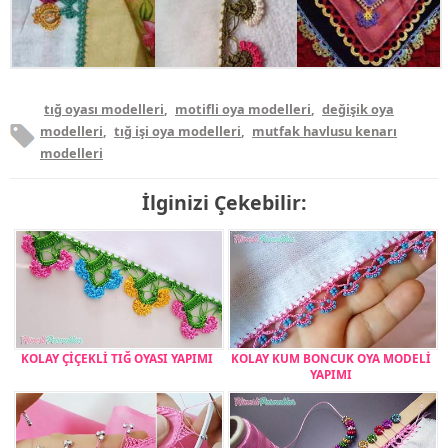
tığ oyası modelleri
,
motifli oya modelleri
,
değişik oya
modelleri
,
tığ işi oya modelleri
,
mutfak havlusu kenarı
modelleri
İlginizi Çekebilir:
KOLAY ÇİÇEKLİ TIĞ OYASI YAPIMI
KOLAY KUM BONCUK OYA MODELİ
YAPIMI