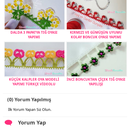
DALDA 3 PAPATYA TIĞ OYASI
KIRMIZI VE GÜMÜŞÜN UYUMU
YAPIMI
KOLAY BONCUK OYASI YAPIMI
KÜÇÜK KALPLER OYA MODELİ
İNCİ BONCUKTAN ÇİÇEK TIĞ OYASI
YAPIMI TÜRKÇE VİDEOLU
YAPILIŞI
(0) Yorum Yapılmış
İlk Yorum Yapan Siz Olun.
Yorum Yap