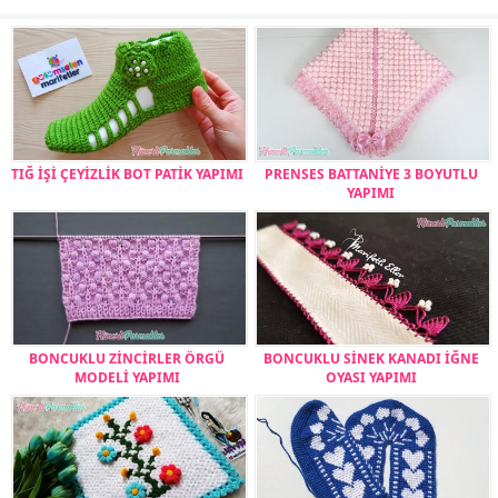
TIĞ İŞİ ÇEYİZLİK BOT PATİK YAPIMI
PRENSES BATTANİYE 3 BOYUTLU
YAPIMI
BONCUKLU ZİNCİRLER ÖRGÜ
BONCUKLU SİNEK KANADI İĞNE
MODELİ YAPIMI
OYASI YAPIMI