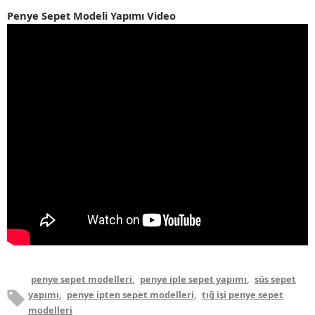
Penye Sepet Modeli Yapımı Video
penye sepet modelleri
,
penye iple sepet yapımı
,
süs sepet
yapımı
,
penye ipten sepet modelleri
,
tığ işi penye sepet
modelleri