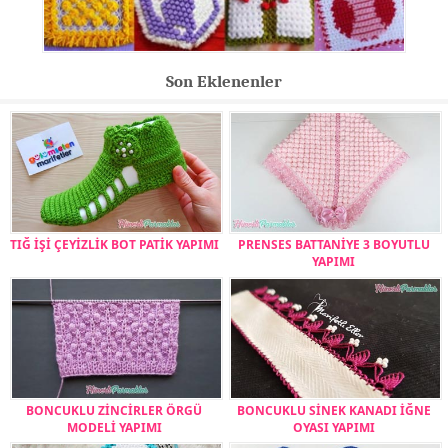
Son Eklenenler
TIĞ İŞİ ÇEYİZLİK BOT PATİK YAPIMI
PRENSES BATTANİYE 3 BOYUTLU
YAPIMI
BONCUKLU ZİNCİRLER ÖRGÜ
BONCUKLU SİNEK KANADI İĞNE
MODELİ YAPIMI
OYASI YAPIMI