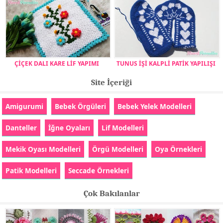
ÇİÇEK DALI KARE LİF YAPIMI
TUNUS İŞİ KALPLİ PATİK YAPILIŞI
Site İçeriği
Amigurumi
Bebek Örgüleri
Bebek Yelek Modelleri
Danteller
İğne Oyaları
Lif Modelleri
Mekik Oyası Modelleri
Örgü Modelleri
Oya Örnekleri
Patik Modelleri
Seccade Örnekleri
Çok Bakılanlar