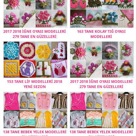
2017 2018 İĞNE OYASI MODELLERİ
163 TANE KOLAY TIĞ OYASI
279 TANE EN GÜZELLERİ
MODELLERİ
153 TANE LİF MODELLERİ 2018
2017 2018 İĞNE OYASI MODELLERİ
YENİ SEZON
279 TANE EN GÜZELLERİ
138 TANE BEBEK YELEK MODELLERİ
138 TANE BEBEK YELEK MODELLERİ