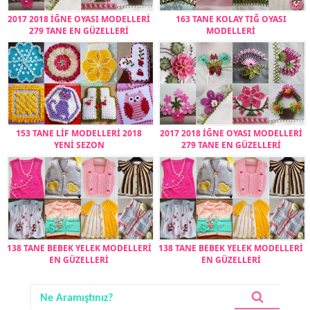
2017 2018 İĞNE OYASI MODELLERİ
163 TANE KOLAY TIĞ OYASI
279 TANE EN GÜZELLERİ
MODELLERİ
153 TANE LİF MODELLERİ 2018
2017 2018 İĞNE OYASI MODELLERİ
YENİ SEZON
279 TANE EN GÜZELLERİ
138 TANE BEBEK YELEK MODELLERİ
138 TANE BEBEK YELEK MODELLERİ
EN GÜZELLERİ
EN GÜZELLERİ