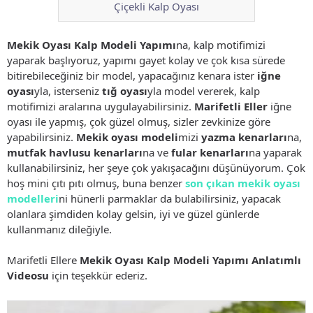
Çiçekli Kalp Oyası
Mekik Oyası Kalp Modeli Yapımı
na, kalp motifimizi
yaparak başlıyoruz, yapımı gayet kolay ve çok kısa sürede
bitirebileceğiniz bir model, yapacağınız kenara ister
iğne
oyası
yla, isterseniz
tığ oyası
yla model vererek, kalp
motifimizi aralarına uygulayabilirsiniz.
Marifetli Eller
iğne
oyası ile yapmış, çok güzel olmuş, sizler zevkinize göre
yapabilirsiniz.
Mekik oyası modeli
mizi
yazma kenarları
na,
mutfak havlusu kenarları
na ve
fular kenarları
na yaparak
kullanabilirsiniz, her şeye çok yakışacağını düşünüyorum. Çok
hoş mini çıtı pıtı olmuş, buna benzer
son çıkan mekik oyası
modelleri
ni hünerli parmaklar da bulabilirsiniz, yapacak
olanlara şimdiden kolay gelsin, iyi ve güzel günlerde
kullanmanız dileğiyle.
Marifetli Ellere
Mekik Oyası Kalp Modeli Yapımı Anlatımlı
Videosu
için teşekkür ederiz.