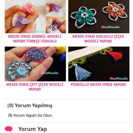
MEKİK OYASI SÜMBÜL MODELİ
MEKİK OYASI DOLGULU ÇİÇEK
YAPIMI TÜRKÇE VİDEOLU
MODELİ YAPIMI
MEKİK OYASI ÇİFT ÇİÇEK MODELİ
PÜSKÜLLÜ MEKİK OYASI YAPIMI
YAPIMI
(0) Yorum Yapılmış
İlk Yorum Yapan Siz Olun.
Yorum Yap