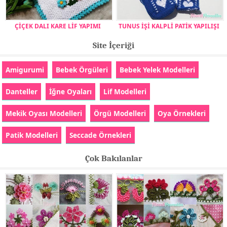
ÇİÇEK DALI KARE LİF YAPIMI
TUNUS İŞİ KALPLİ PATİK YAPILIŞI
Site İçeriği
Amigurumi
Bebek Örgüleri
Bebek Yelek Modelleri
Danteller
İğne Oyaları
Lif Modelleri
Mekik Oyası Modelleri
Örgü Modelleri
Oya Örnekleri
Patik Modelleri
Seccade Örnekleri
Çok Bakılanlar