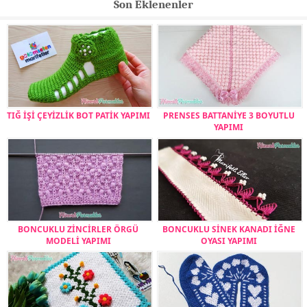
Son Eklenenler
TIĞ İŞİ ÇEYİZLİK BOT PATİK YAPIMI
PRENSES BATTANİYE 3 BOYUTLU
YAPIMI
BONCUKLU ZİNCİRLER ÖRGÜ
BONCUKLU SİNEK KANADI İĞNE
MODELİ YAPIMI
OYASI YAPIMI