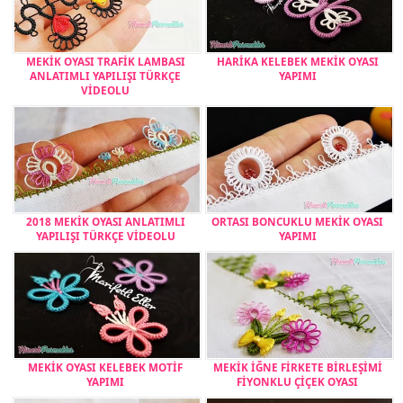
MEKİK OYASI TRAFİK LAMBASI
HARİKA KELEBEK MEKİK OYASI
ANLATIMLI YAPILIŞI TÜRKÇE
YAPIMI
VİDEOLU
2018 MEKİK OYASI ANLATIMLI
ORTASI BONCUKLU MEKİK OYASI
YAPILIŞI TÜRKÇE VİDEOLU
YAPIMI
MEKİK OYASI KELEBEK MOTİF
MEKİK İĞNE FİRKETE BİRLEŞİMİ
YAPIMI
FİYONKLU ÇİÇEK OYASI