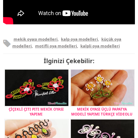
mekik oyası modelleri
,
kalp oya modelleri
,
küçük oya
modelleri
,
motifli oya modelleri
,
kalpli oya modelleri
İlginizi Çekebilir:
ÇİÇEKLİ ÇITI PITI MEKİK OYASI
MEKİK OYASI ÜÇLÜ PAPATYA
YAPIMI
MODELİ YAPIMI TÜRKÇE VİDEOLU