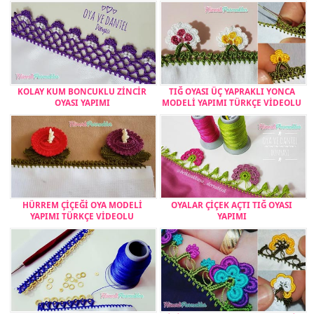
KOLAY KUM BONCUKLU ZİNCİR
TIĞ OYASI ÜÇ YAPRAKLI YONCA
OYASI YAPIMI
MODELİ YAPIMI TÜRKÇE VİDEOLU
HÜRREM ÇİÇEĞİ OYA MODELİ
OYALAR ÇİÇEK AÇTI TIĞ OYASI
YAPIMI TÜRKÇE VİDEOLU
YAPIMI