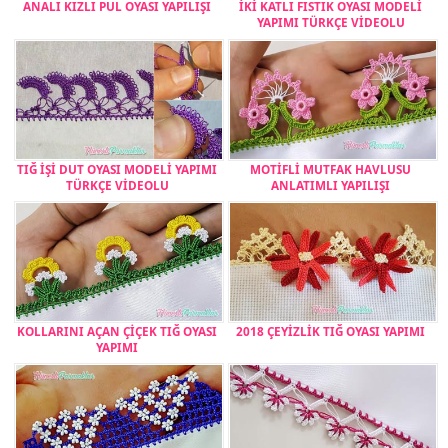
ANALI KIZLI PUL OYASI YAPILIŞI
İKİ KATLI FISTIK OYASI MODELİ
YAPIMI TÜRKÇE VİDEOLU
TIĞ İŞİ DUT OYASI MODELİ YAPIMI
MOTİFLİ MUTFAK HAVLUSU
TÜRKÇE VİDEOLU
ANLATIMLI YAPILIŞI
KOLLARINI AÇAN ÇİÇEK TIĞ OYASI
2018 ÇEYİZLİK TIĞ OYASI YAPIMI
YAPIMI