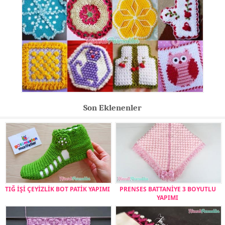
Son Eklenenler
TIĞ İŞİ ÇEYİZLİK BOT PATİK YAPIMI
PRENSES BATTANİYE 3 BOYUTLU
YAPIMI