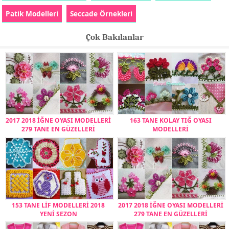
Patik Modelleri
Seccade Örnekleri
Çok Bakılanlar
2017 2018 İĞNE OYASI MODELLERİ
163 TANE KOLAY TIĞ OYASI
279 TANE EN GÜZELLERİ
MODELLERİ
153 TANE LİF MODELLERİ 2018
2017 2018 İĞNE OYASI MODELLERİ
YENİ SEZON
279 TANE EN GÜZELLERİ