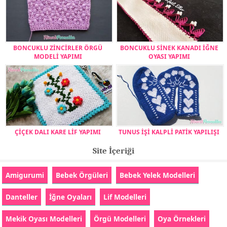
BONCUKLU ZİNCİRLER ÖRGÜ
BONCUKLU SİNEK KANADI İĞNE
MODELİ YAPIMI
OYASI YAPIMI
ÇİÇEK DALI KARE LİF YAPIMI
TUNUS İŞİ KALPLİ PATİK YAPILIŞI
Site İçeriği
Amigurumi
Bebek Örgüleri
Bebek Yelek Modelleri
Danteller
İğne Oyaları
Lif Modelleri
Mekik Oyası Modelleri
Örgü Modelleri
Oya Örnekleri