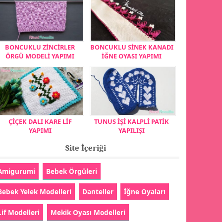
BONCUKLU ZİNCİRLER
BONCUKLU SİNEK KANADI
ÖRGÜ MODELİ YAPIMI
İĞNE OYASI YAPIMI
ÇİÇEK DALI KARE LİF
TUNUS İŞİ KALPLİ PATİK
YAPIMI
YAPILIŞI
Site İçeriği
Amigurumi
Bebek Örgüleri
Bebek Yelek Modelleri
Danteller
İğne Oyaları
Lif Modelleri
Mekik Oyası Modelleri