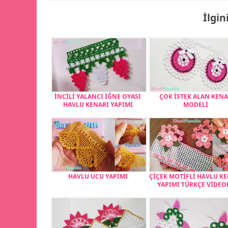
İlgin
İNCİLİ YALANCI İĞNE OYASI
ÇOK İSTEK ALAN KEN
HAVLU KENARI YAPIMI
MODELİ
HAVLU UCU YAPIMI
ÇİÇEK MOTİFLİ HAVLU K
YAPIMI TÜRKÇE VİDEO