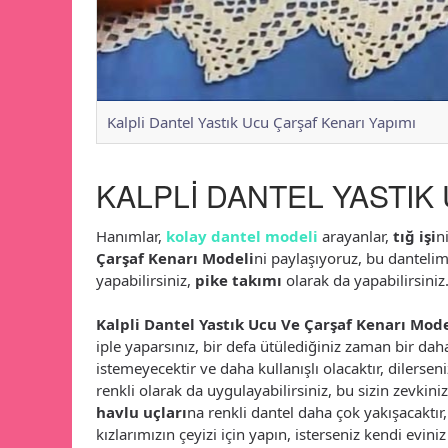
Kalpli Dantel Yastık Ucu Çarşaf Kenarı Yapımı
KALPLİ DANTEL YASTIK
Hanımlar,
kolay dantel modeli
arayanlar,
tığ işi
n
Çarşaf Kenarı Modeli
ni paylaşıyoruz, bu dantelimi
yapabilirsiniz,
pike takımı
olarak da yapabilirsiniz
Kalpli Dantel Yastık Ucu Ve Çarşaf Kenarı Mode
iple yaparsınız, bir defa ütülediğiniz zaman bir dah
istemeyecektir ve daha kullanışlı olacaktır, dilerseni
renkli olarak da uygulayabilirsiniz, bu sizin zevkini
havlu uçları
na renkli dantel daha çok yakışacaktır,
kızlarımızın çeyizi için yapın, isterseniz kendi eviniz