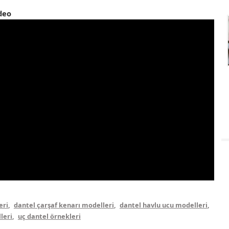
deo
eri
,
dantel çarşaf kenarı modelleri
,
dantel havlu ucu modelleri
,
leri
,
uç dantel örnekleri