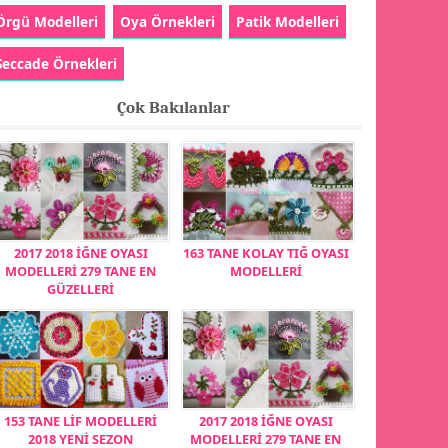
Örgü Modelleri
Oya Örnekleri
Patik Modelleri
Seccade Örnekleri
Çok Bakılanlar
2017 2018 İĞNE OYASI
163 TANE KOLAY TIĞ OYASI
MODELLERİ 279 TANE EN
MODELLERİ
GÜZELLERİ
153 TANE LİF MODELLERİ
2017 2018 İĞNE OYASI
2018 YENİ SEZON
MODELLERİ 279 TANE EN