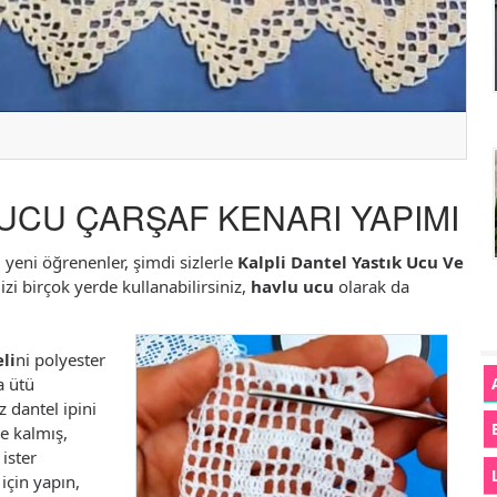
 UCU ÇARŞAF KENARI YAPIMI
i yeni öğrenenler, şimdi sizlerle
Kalpli Dantel Yastık Ucu Ve
zi birçok yerde kullanabilirsiniz,
havlu ucu
olarak da
.
li
ni polyester
a ütü
z dantel ipini
ze kalmış,
 ister
 için yapın,