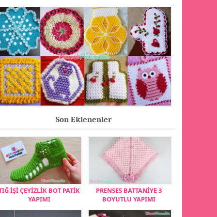
Son Eklenenler
TIĞ İŞİ ÇEYİZLİK BOT PATİK
PRENSES BATTANİYE 3
YAPIMI
BOYUTLU YAPIMI