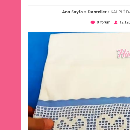
»
/ KALPLİ 
Ana Sayfa
Danteller
0 Yorum
12,12