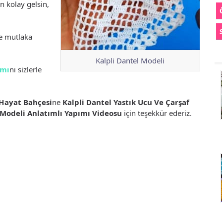
n kolay gelsin,
e mutlaka
Kalpli Dantel Modeli
ımı
nı sizlerle
 Hayat Bahçesi
ne
Kalpli Dantel Yastık Ucu Ve Çarşaf
 Modeli Anlatımlı Yapımı Videosu
için teşekkür ederiz.