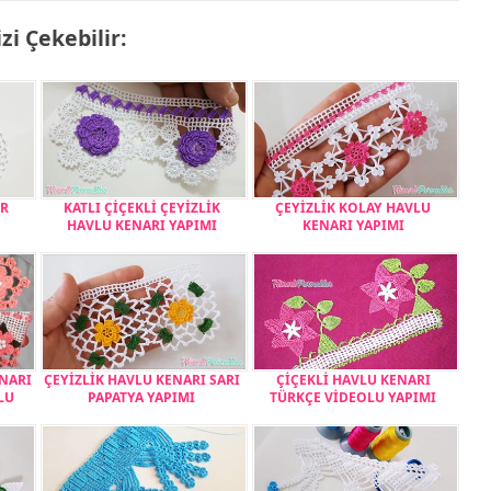
izi Çekebilir:
AR
KATLI ÇİÇEKLİ ÇEYİZLİK
ÇEYİZLİK KOLAY HAVLU
HAVLU KENARI YAPIMI
KENARI YAPIMI
ENARI
ÇEYİZLİK HAVLU KENARI SARI
ÇİÇEKLİ HAVLU KENARI
LU
PAPATYA YAPIMI
TÜRKÇE VİDEOLU YAPIMI