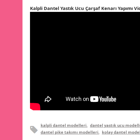
Kalpli Dantel Yastık Ucu Çarşaf Kenarı Yapımı Vi
kalpli dantel modelleri
,
dantel yastık ucu modell
dantel pike takımı modelleri
,
kolay dantel model