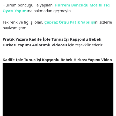
Hürrem boncuğu ile yapılan,
Hürrem Boncuğu Motifli Tığ
Oyası Yapımı
na bakmadan geçmeyin.
Tek renk ve tığ işi olan,
Çapraz Örgü Patik Yapılışı
nı sizlerle
paylaşmıştım.
Pratik Yazar
a
Kadife İple Tunus İşi Kapşonlu Bebek
Hırkası Yapımı Anlatımlı Videosu
için teşekkür ederiz.
Kadife İple Tunus İşi Kapşonlu Bebek Hırkası Yapımı Video