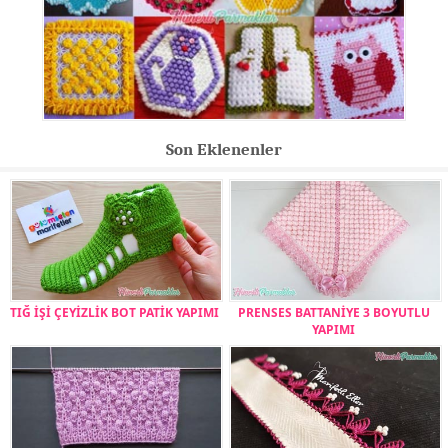
Son Eklenenler
TIĞ İŞİ ÇEYİZLİK BOT PATİK YAPIMI
PRENSES BATTANİYE 3 BOYUTLU
YAPIMI