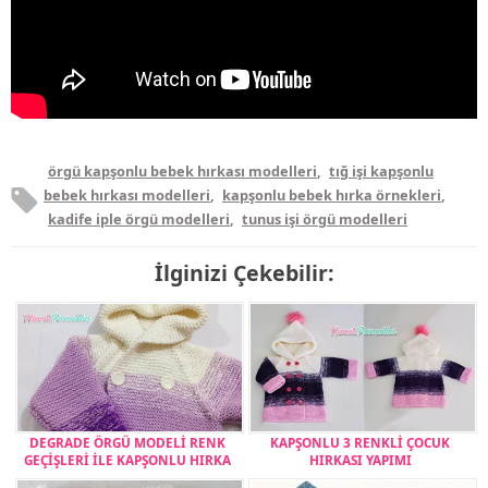
örgü kapşonlu bebek hırkası modelleri
,
tığ işi kapşonlu
bebek hırkası modelleri
,
kapşonlu bebek hırka örnekleri
,
kadife iple örgü modelleri
,
tunus işi örgü modelleri
İlginizi Çekebilir:
DEGRADE ÖRGÜ MODELİ RENK
KAPŞONLU 3 RENKLİ ÇOCUK
GEÇİŞLERİ İLE KAPŞONLU HIRKA
HIRKASI YAPIMI