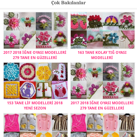
Çok Bakılanlar
2017 2018 İĞNE OYASI MODELLERİ
163 TANE KOLAY TIĞ OYASI
279 TANE EN GÜZELLERİ
MODELLERİ
153 TANE LİF MODELLERİ 2018
2017 2018 İĞNE OYASI MODELLERİ
YENİ SEZON
279 TANE EN GÜZELLERİ