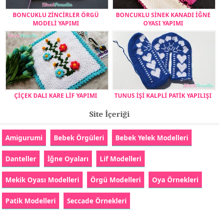
BONCUKLU ZİNCİRLER ÖRGÜ
BONCUKLU SİNEK KANADI İĞNE
MODELİ YAPIMI
OYASI YAPIMI
ÇİÇEK DALI KARE LİF YAPIMI
TUNUS İŞİ KALPLİ PATİK YAPILIŞI
Site İçeriği
Amigurumi
Bebek Örgüleri
Bebek Yelek Modelleri
Danteller
İğne Oyaları
Lif Modelleri
Mekik Oyası Modelleri
Örgü Modelleri
Oya Örnekleri
Patik Modelleri
Seccade Örnekleri