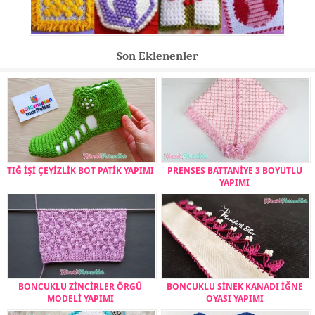
Son Eklenenler
TIĞ İŞİ ÇEYİZLİK BOT PATİK YAPIMI
PRENSES BATTANİYE 3 BOYUTLU
YAPIMI
BONCUKLU ZİNCİRLER ÖRGÜ
BONCUKLU SİNEK KANADI İĞNE
MODELİ YAPIMI
OYASI YAPIMI