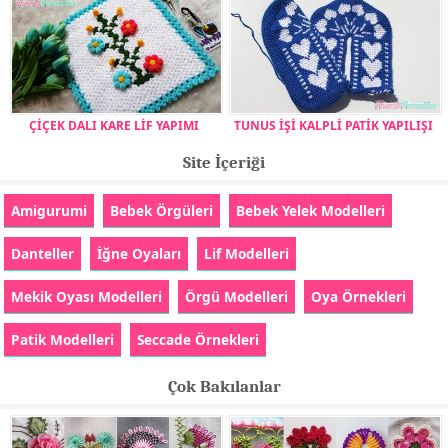
ÇİÇEK DALI KARE LİF YAPIMI
TUNUS İŞİ KALPLİ PATİK YAPILIŞI
Site İçeriği
Amigurumi
Bebek Örgüleri
Bebek Yelek Modelleri
Danteller
İğne Oyaları
Lif Modelleri
Mekik Oyası Modelleri
Örgü Modelleri
Oya Örnekleri
Patik Modelleri
Seccade Örnekleri
Çok Bakılanlar