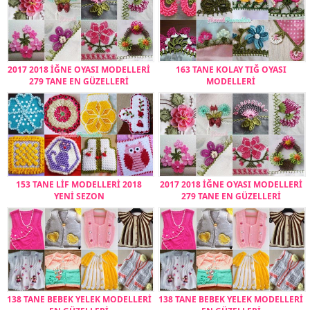
2017 2018 İĞNE OYASI MODELLERİ
163 TANE KOLAY TIĞ OYASI
279 TANE EN GÜZELLERİ
MODELLERİ
153 TANE LİF MODELLERİ 2018
2017 2018 İĞNE OYASI MODELLERİ
YENİ SEZON
279 TANE EN GÜZELLERİ
138 TANE BEBEK YELEK MODELLERİ
138 TANE BEBEK YELEK MODELLERİ