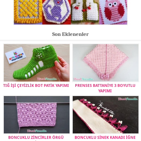
Son Eklenenler
TIĞ İŞİ ÇEYİZLİK BOT PATİK YAPIMI
PRENSES BATTANİYE 3 BOYUTLU
YAPIMI
BONCUKLU ZİNCİRLER ÖRGÜ
BONCUKLU SİNEK KANADI İĞNE