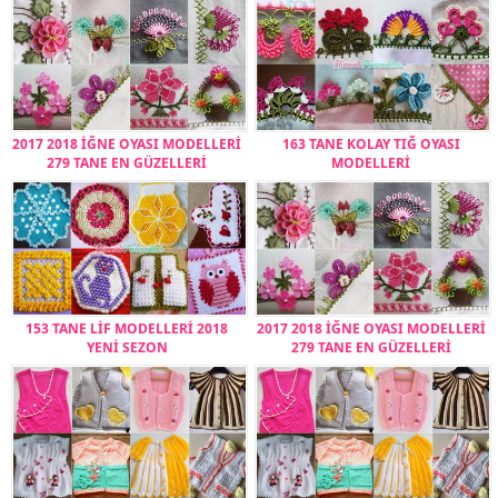
2017 2018 İĞNE OYASI MODELLERİ
163 TANE KOLAY TIĞ OYASI
279 TANE EN GÜZELLERİ
MODELLERİ
153 TANE LİF MODELLERİ 2018
2017 2018 İĞNE OYASI MODELLERİ
YENİ SEZON
279 TANE EN GÜZELLERİ