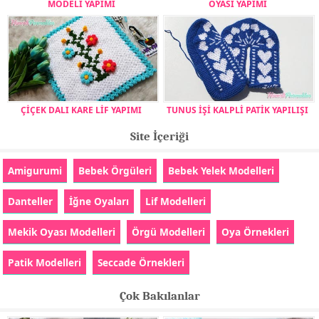
MODELİ YAPIMI
OYASI YAPIMI
ÇİÇEK DALI KARE LİF YAPIMI
TUNUS İŞİ KALPLİ PATİK YAPILIŞI
Site İçeriği
Amigurumi
Bebek Örgüleri
Bebek Yelek Modelleri
Danteller
İğne Oyaları
Lif Modelleri
Mekik Oyası Modelleri
Örgü Modelleri
Oya Örnekleri
Patik Modelleri
Seccade Örnekleri
Çok Bakılanlar