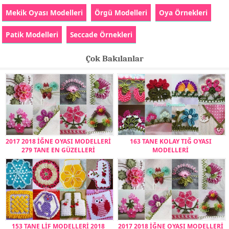
Mekik Oyası Modelleri
Örgü Modelleri
Oya Örnekleri
Patik Modelleri
Seccade Örnekleri
Çok Bakılanlar
2017 2018 İĞNE OYASI MODELLERİ
163 TANE KOLAY TIĞ OYASI
279 TANE EN GÜZELLERİ
MODELLERİ
153 TANE LİF MODELLERİ 2018
2017 2018 İĞNE OYASI MODELLERİ