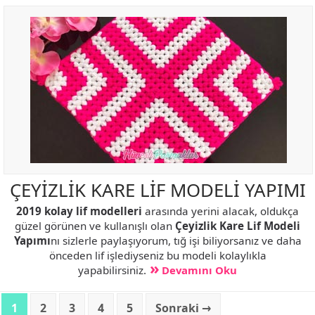
ÇEYİZLİK KARE LİF MODELİ YAPIMI
2019 kolay lif modelleri
arasında yerini alacak, oldukça
güzel görünen ve kullanışlı olan
Çeyizlik Kare Lif Modeli
Yapımı
nı sizlerle paylaşıyorum, tığ işi biliyorsanız ve daha
önceden lif işlediyseniz bu modeli kolaylıkla
yapabilirsiniz.
Devamını Oku
1
2
3
4
5
Sonraki →