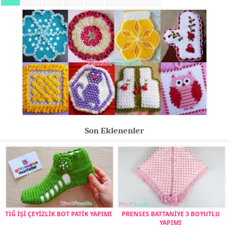
Son Eklenenler
TIĞ İŞİ ÇEYİZLİK BOT PATİK YAPIMI
PRENSES BATTANİYE 3 BOYUTLU
YAPIMI