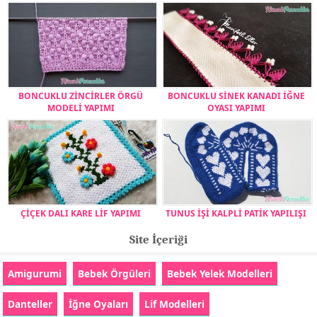
BONCUKLU ZİNCİRLER ÖRGÜ
BONCUKLU SİNEK KANADI İĞNE
MODELİ YAPIMI
OYASI YAPIMI
ÇİÇEK DALI KARE LİF YAPIMI
TUNUS İŞİ KALPLİ PATİK YAPILIŞI
Site İçeriği
Amigurumi
Bebek Örgüleri
Bebek Yelek Modelleri
Danteller
İğne Oyaları
Lif Modelleri