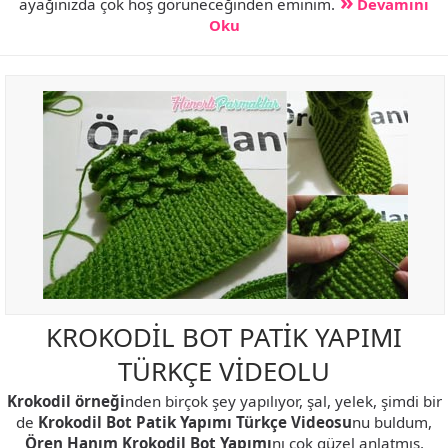
ayağınızda çok hoş görüneceğinden eminim.
Devamını
Oku
KROKODİL BOT PATİK YAPIMI
TÜRKÇE VİDEOLU
Krokodil örneği
nden birçok şey yapılıyor, şal, yelek, şimdi bir
de
Krokodil Bot Patik Yapımı Türkçe Videosu
nu buldum,
Ören Hanım
Krokodil Bot Yapımı
nı çok güzel anlatmış,