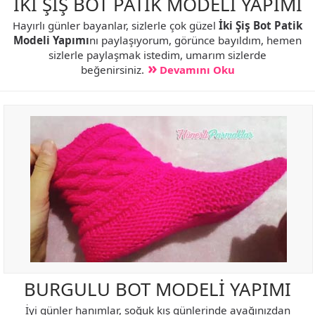
İKİ ŞİŞ BOT PATİK MODELİ YAPIMI
Hayırlı günler bayanlar, sizlerle çok güzel
İki Şiş Bot Patik
Modeli Yapımı
nı paylaşıyorum, görünce bayıldım, hemen
sizlerle paylaşmak istedim, umarım sizlerde
beğenirsiniz.
Devamını Oku
BURGULU BOT MODELİ YAPIMI
İyi günler hanımlar, soğuk kış günlerinde ayağınızdan