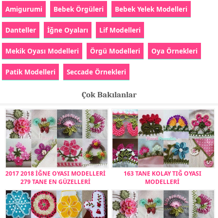
Amigurumi
Bebek Örgüleri
Bebek Yelek Modelleri
Danteller
İğne Oyaları
Lif Modelleri
Mekik Oyası Modelleri
Örgü Modelleri
Oya Örnekleri
Patik Modelleri
Seccade Örnekleri
Çok Bakılanlar
2017 2018 İĞNE OYASI MODELLERİ
163 TANE KOLAY TIĞ OYASI
279 TANE EN GÜZELLERİ
MODELLERİ