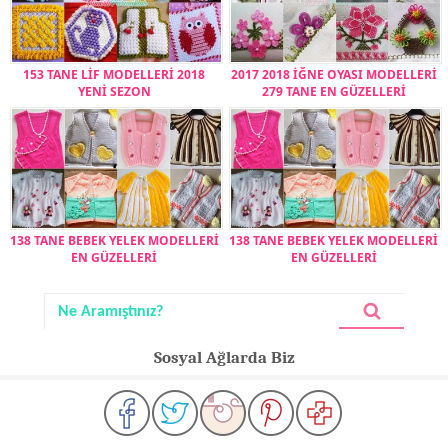
153 TANE LİF MODELLERİ 2018
2017 2018 İĞNE OYASI MODELLERİ
YENİ SEZON
279 TANE EN GÜZELLERİ
138 TANE BEBEK YELEK MODELLERİ
138 TANE BEBEK YELEK MODELLERİ
EN GÜZELLERİ
EN GÜZELLERİ
Sosyal Ağlarda Biz