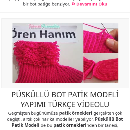
bir bot patiğe benziyor.
Devamını Oku
PÜSKÜLLÜ BOT PATİK MODELİ
YAPIMI TÜRKÇE VİDEOLU
Geçmişten bugünümüze
patik örnekleri
gerçekten çok
değişti, artık çok harika modeller yapılıyor,
Püsküllü Bot
Patik Modeli
de bu
patik örnekleri
nden bir tanesi,