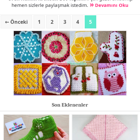
hemen sizlerle paylaşmak istedim.
Devamını Oku
← Önceki
1
2
3
4
5
Son Eklenenler