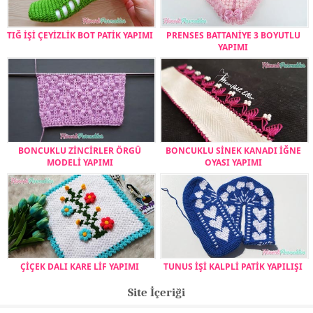
TIĞ İŞİ ÇEYİZLİK BOT PATİK YAPIMI
PRENSES BATTANİYE 3 BOYUTLU
YAPIMI
BONCUKLU ZİNCİRLER ÖRGÜ
BONCUKLU SİNEK KANADI İĞNE
MODELİ YAPIMI
OYASI YAPIMI
ÇİÇEK DALI KARE LİF YAPIMI
TUNUS İŞİ KALPLİ PATİK YAPILIŞI
Site İçeriği