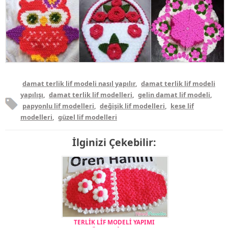
damat terlik lif modeli nasıl yapılır
,
damat terlik lif modeli
yapılışı
,
damat terlik lif modelleri
,
gelin damat lif modeli
,
papyonlu lif modelleri
,
değişik lif modelleri
,
kese lif
modelleri
,
güzel lif modelleri
İlginizi Çekebilir:
TERLİK LİF MODELİ YAPIMI