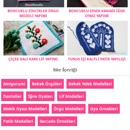
BONCUKLU ZİNCİRLER ÖRGÜ
BONCUKLU SİNEK KANADI İĞNE
MODELİ YAPIMI
OYASI YAPIMI
ÇİÇEK DALI KARE LİF YAPIMI
TUNUS İŞİ KALPLİ PATİK YAPILIŞI
Site İçeriği
Amigurumi
Bebek Örgüleri
Bebek Yelek Modelleri
Danteller
İğne Oyaları
Lif Modelleri
Mekik Oyası Modelleri
Örgü Modelleri
Oya Örnekleri
Patik Modelleri
Seccade Örnekleri