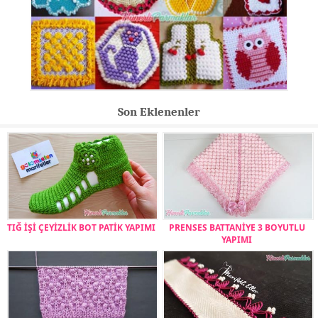
Son Eklenenler
TIĞ İŞİ ÇEYİZLİK BOT PATİK YAPIMI
PRENSES BATTANİYE 3 BOYUTLU
YAPIMI