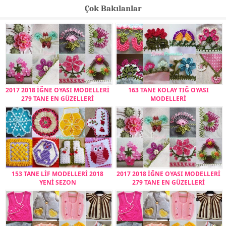
Çok Bakılanlar
2017 2018 İĞNE OYASI MODELLERİ
163 TANE KOLAY TIĞ OYASI
279 TANE EN GÜZELLERİ
MODELLERİ
153 TANE LİF MODELLERİ 2018
2017 2018 İĞNE OYASI MODELLERİ
YENİ SEZON
279 TANE EN GÜZELLERİ