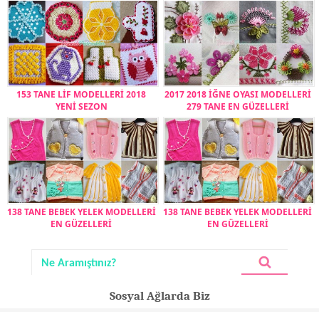
153 TANE LİF MODELLERİ 2018
2017 2018 İĞNE OYASI MODELLERİ
YENİ SEZON
279 TANE EN GÜZELLERİ
138 TANE BEBEK YELEK MODELLERİ
138 TANE BEBEK YELEK MODELLERİ
EN GÜZELLERİ
EN GÜZELLERİ
Sosyal Ağlarda Biz