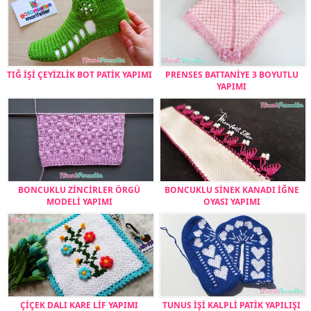
TIĞ İŞİ ÇEYİZLİK BOT PATİK YAPIMI
PRENSES BATTANİYE 3 BOYUTLU
YAPIMI
BONCUKLU ZİNCİRLER ÖRGÜ
BONCUKLU SİNEK KANADI İĞNE
MODELİ YAPIMI
OYASI YAPIMI
ÇİÇEK DALI KARE LİF YAPIMI
TUNUS İŞİ KALPLİ PATİK YAPILIŞI