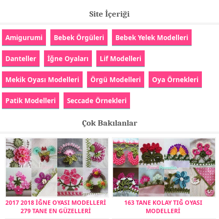
Site İçeriği
Amigurumi
Bebek Örgüleri
Bebek Yelek Modelleri
Danteller
İğne Oyaları
Lif Modelleri
Mekik Oyası Modelleri
Örgü Modelleri
Oya Örnekleri
Patik Modelleri
Seccade Örnekleri
Çok Bakılanlar
2017 2018 İĞNE OYASI MODELLERİ
163 TANE KOLAY TIĞ OYASI
279 TANE EN GÜZELLERİ
MODELLERİ