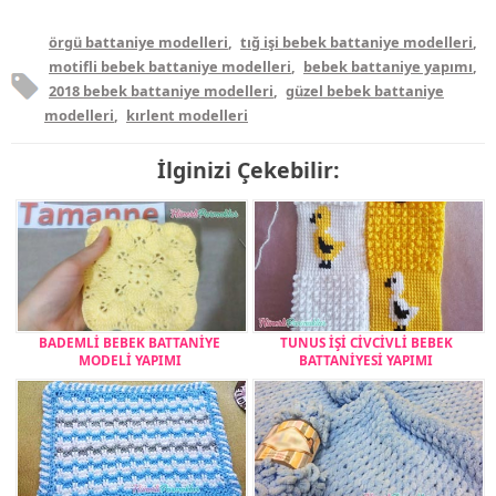
örgü battaniye modelleri
,
tığ işi bebek battaniye modelleri
,
motifli bebek battaniye modelleri
,
bebek battaniye yapımı
,
2018 bebek battaniye modelleri
,
güzel bebek battaniye
modelleri
,
kırlent modelleri
İlginizi Çekebilir:
BADEMLİ BEBEK BATTANİYE
TUNUS İŞİ CİVCİVLİ BEBEK
MODELİ YAPIMI
BATTANİYESİ YAPIMI