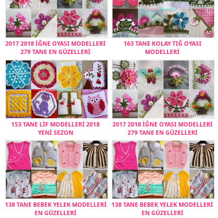
2017 2018 İĞNE OYASI MODELLERİ
163 TANE KOLAY TIĞ OYASI
279 TANE EN GÜZELLERİ
MODELLERİ
153 TANE LİF MODELLERİ 2018
2017 2018 İĞNE OYASI MODELLERİ
YENİ SEZON
279 TANE EN GÜZELLERİ
138 TANE BEBEK YELEK MODELLERİ
138 TANE BEBEK YELEK MODELLERİ
EN GÜZELLERİ
EN GÜZELLERİ