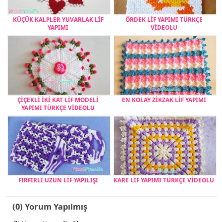
KÜÇÜK KALPLER YUVARLAK LİF
ÖRDEK LİF YAPIMI TÜRKÇE
YAPIMI
VİDEOLU
ÇİÇEKLİ İKİ KAT LİF MODELİ
EN KOLAY ZİKZAK LİF YAPIMI
YAPIMI TÜRKÇE VİDEOLU
FIRFIRLI UZUN LİF YAPILIŞI
KARE LİF YAPIMI TÜRKÇE VİDEOLU
(0) Yorum Yapılmış