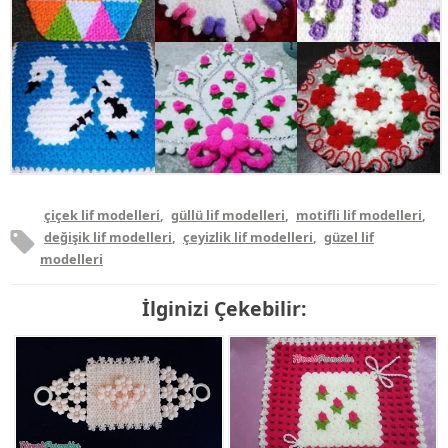
çiçek lif modelleri
,
güllü lif modelleri
,
motifli lif modelleri
,
değişik lif modelleri
,
çeyizlik lif modelleri
,
güzel lif
modelleri
İlginizi Çekebilir: