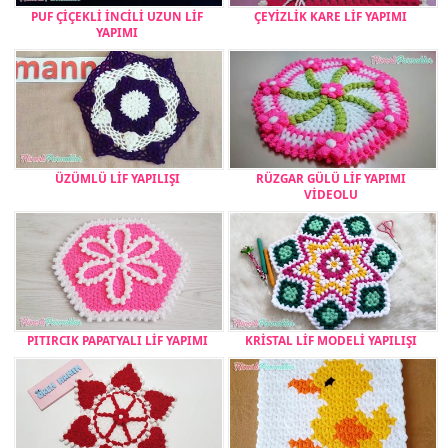
PUF ÇİÇEKLİ İNCİLİ UZUN LİF
ÇEYİZLİK KARE LİF YAPIMI
YAPIMI
ÜZÜMLÜ LİF YAPILIŞI
RÜZGAR GÜLÜ LİF YAPIMI
VİDEOLU
PITIRCIK PAPATYALI LİF YAPIMI
KRİSTAL LİF MODELİ YAPILIŞI