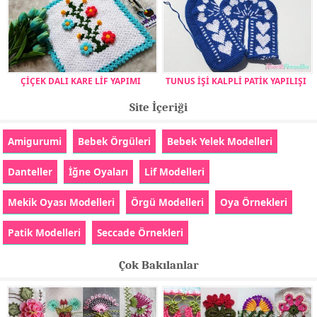
ÇİÇEK DALI KARE LİF YAPIMI
TUNUS İŞİ KALPLİ PATİK YAPILIŞI
Site İçeriği
Amigurumi
Bebek Örgüleri
Bebek Yelek Modelleri
Danteller
İğne Oyaları
Lif Modelleri
Mekik Oyası Modelleri
Örgü Modelleri
Oya Örnekleri
Patik Modelleri
Seccade Örnekleri
Çok Bakılanlar