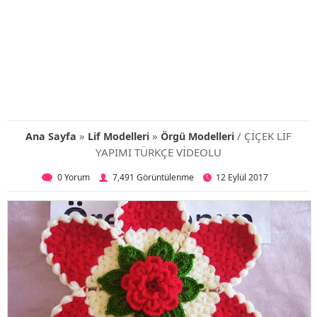
»
»
/ ÇİÇEK LİF
Ana Sayfa
Lif Modelleri
Örgü Modelleri
YAPIMI TÜRKÇE VİDEOLU
0 Yorum
7,491 Görüntülenme
12 Eylül 2017