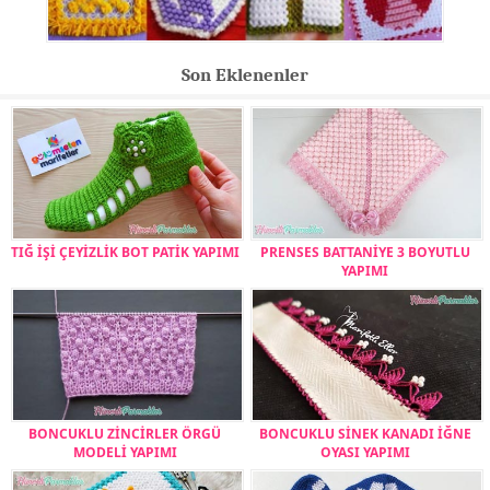
Son Eklenenler
TIĞ İŞİ ÇEYİZLİK BOT PATİK YAPIMI
PRENSES BATTANİYE 3 BOYUTLU
YAPIMI
BONCUKLU ZİNCİRLER ÖRGÜ
BONCUKLU SİNEK KANADI İĞNE
MODELİ YAPIMI
OYASI YAPIMI