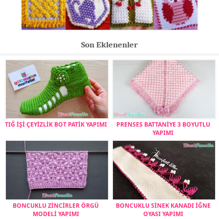
Son Eklenenler
TIĞ İŞİ ÇEYİZLİK BOT PATİK YAPIMI
PRENSES BATTANİYE 3 BOYUTLU
YAPIMI
BONCUKLU ZİNCİRLER ÖRGÜ
BONCUKLU SİNEK KANADI İĞNE
MODELİ YAPIMI
OYASI YAPIMI