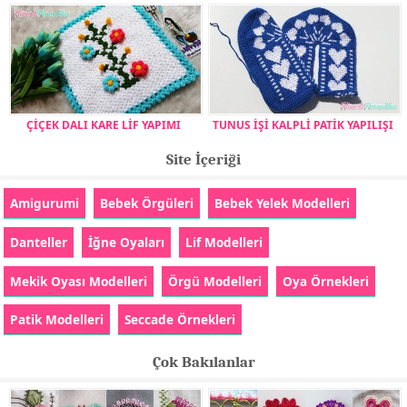
ÇİÇEK DALI KARE LİF YAPIMI
TUNUS İŞİ KALPLİ PATİK YAPILIŞI
Site İçeriği
Amigurumi
Bebek Örgüleri
Bebek Yelek Modelleri
Danteller
İğne Oyaları
Lif Modelleri
Mekik Oyası Modelleri
Örgü Modelleri
Oya Örnekleri
Patik Modelleri
Seccade Örnekleri
Çok Bakılanlar