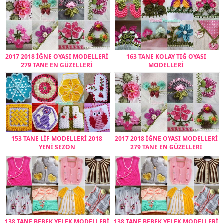
2017 2018 İĞNE OYASI MODELLERİ
163 TANE KOLAY TIĞ OYASI
279 TANE EN GÜZELLERİ
MODELLERİ
153 TANE LİF MODELLERİ 2018
2017 2018 İĞNE OYASI MODELLERİ
YENİ SEZON
279 TANE EN GÜZELLERİ
138 TANE BEBEK YELEK MODELLERİ
138 TANE BEBEK YELEK MODELLERİ