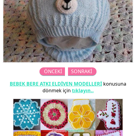
ÖNCEKİ
SONRAKİ
BEBEK BERE ATKI ELDİVEN MODELLERİ
konusuna
dönmek için
tıklayın..