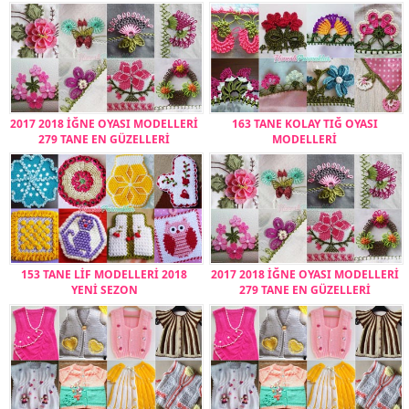
2017 2018 İĞNE OYASI MODELLERİ
163 TANE KOLAY TIĞ OYASI
279 TANE EN GÜZELLERİ
MODELLERİ
153 TANE LİF MODELLERİ 2018
2017 2018 İĞNE OYASI MODELLERİ
YENİ SEZON
279 TANE EN GÜZELLERİ