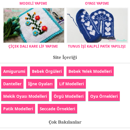
MODELİ YAPIMI
OYASI YAPIMI
ÇİÇEK DALI KARE LİF YAPIMI
TUNUS İŞİ KALPLİ PATİK YAPILIŞI
Site İçeriği
Amigurumi
Bebek Örgüleri
Bebek Yelek Modelleri
Danteller
İğne Oyaları
Lif Modelleri
Mekik Oyası Modelleri
Örgü Modelleri
Oya Örnekleri
Patik Modelleri
Seccade Örnekleri
Çok Bakılanlar