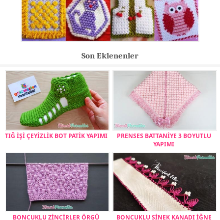
Son Eklenenler
TIĞ İŞİ ÇEYİZLİK BOT PATİK YAPIMI
PRENSES BATTANİYE 3 BOYUTLU
YAPIMI
BONCUKLU ZİNCİRLER ÖRGÜ
BONCUKLU SİNEK KANADI İĞNE