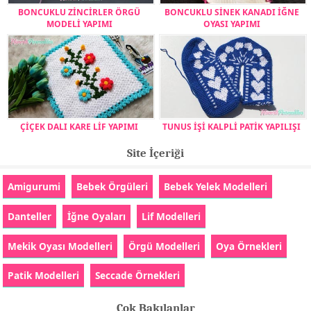
BONCUKLU ZİNCİRLER ÖRGÜ
BONCUKLU SİNEK KANADI İĞNE
MODELİ YAPIMI
OYASI YAPIMI
ÇİÇEK DALI KARE LİF YAPIMI
TUNUS İŞİ KALPLİ PATİK YAPILIŞI
Site İçeriği
Amigurumi
Bebek Örgüleri
Bebek Yelek Modelleri
Danteller
İğne Oyaları
Lif Modelleri
Mekik Oyası Modelleri
Örgü Modelleri
Oya Örnekleri
Patik Modelleri
Seccade Örnekleri
Çok Bakılanlar