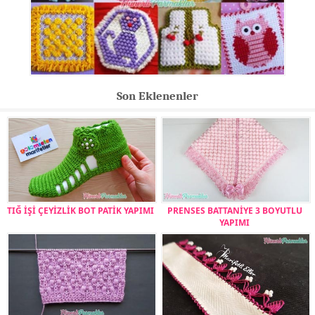
Son Eklenenler
TIĞ İŞİ ÇEYİZLİK BOT PATİK YAPIMI
PRENSES BATTANİYE 3 BOYUTLU
YAPIMI