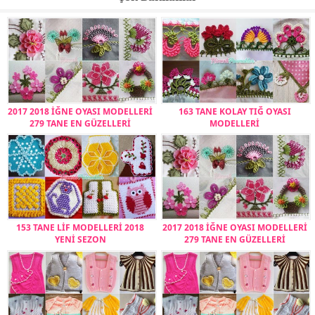
2017 2018 İĞNE OYASI MODELLERİ
163 TANE KOLAY TIĞ OYASI
279 TANE EN GÜZELLERİ
MODELLERİ
153 TANE LİF MODELLERİ 2018
2017 2018 İĞNE OYASI MODELLERİ
YENİ SEZON
279 TANE EN GÜZELLERİ