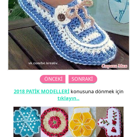
ÖNCEKİ
SONRAKİ
2018 PATİK MODELLERİ
konusuna dönmek için
tıklayın..