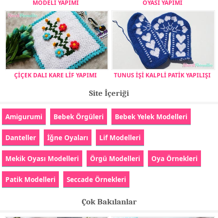
MODELİ YAPIMI
OYASI YAPIMI
ÇİÇEK DALI KARE LİF YAPIMI
TUNUS İŞİ KALPLİ PATİK YAPILIŞI
Site İçeriği
Amigurumi
Bebek Örgüleri
Bebek Yelek Modelleri
Danteller
İğne Oyaları
Lif Modelleri
Mekik Oyası Modelleri
Örgü Modelleri
Oya Örnekleri
Patik Modelleri
Seccade Örnekleri
Çok Bakılanlar