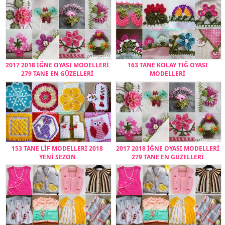
2017 2018 İĞNE OYASI MODELLERİ
163 TANE KOLAY TIĞ OYASI
279 TANE EN GÜZELLERİ
MODELLERİ
153 TANE LİF MODELLERİ 2018
2017 2018 İĞNE OYASI MODELLERİ
YENİ SEZON
279 TANE EN GÜZELLERİ