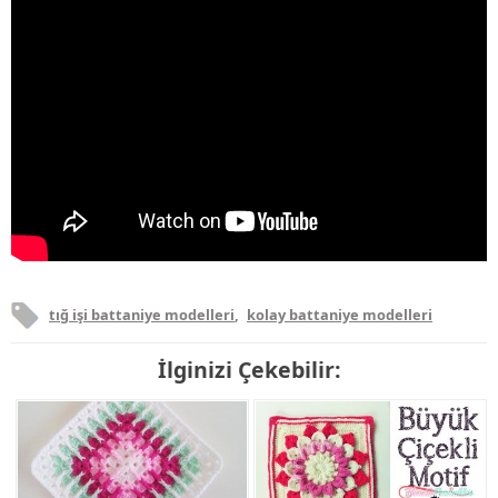
tığ işi battaniye modelleri
,
kolay battaniye modelleri
İlginizi Çekebilir: