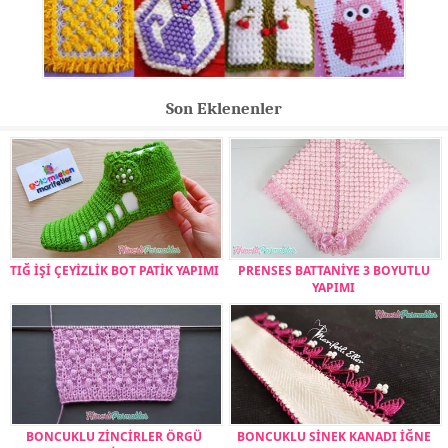
Son Eklenenler
TIĞ İŞİ ÇEYİZLİK BOT PATİK YAPIMI
PRENSES BATTANİYE 3 BOYUTLU
YAPIMI
BONCUKLU ZİNCİRLER ÖRGÜ
BONCUKLU SİNEK KANADI İĞNE