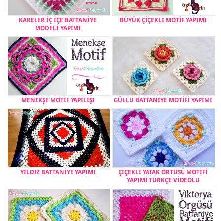
KARELER İÇ İÇE BATTANİYE
BÜYÜK ÇİÇEKLİ MOTİF YAPIMI
MODELİ YAPIMI
MENEKŞE MOTİF YAPILIŞI
GÜLLÜ BATTANİYE MOTİFİ YAPIMI
YILDIZ BATTANİYE YAPIMI
ÇİÇEKLİ YATAK ÖRTÜSÜ MOTİFİ
YAPIMI TÜRKÇE VİDEOLU