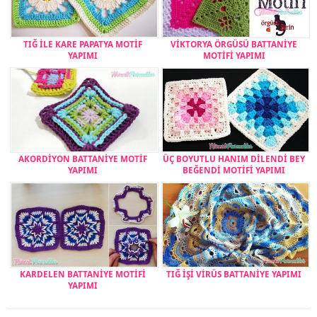
TIĞ İLE KARE PAPATYA MOTİF
VİKTORYA ÖRGÜSÜ BATTANİYE
YAPIMI
MOTİFİ YAPIMI
AKORDİYON BATTANİYE MOTİF
ÜÇ BOYUTLU HANIM DİLENDİ BEY
YAPIMI
BEĞENDİ MOTİFİ YAPIMI
KARDELEN BATTANİYE MOTİFİ
TIĞ İŞİ VİRÜS BATTANİYE YAPIMI
YAPIMI