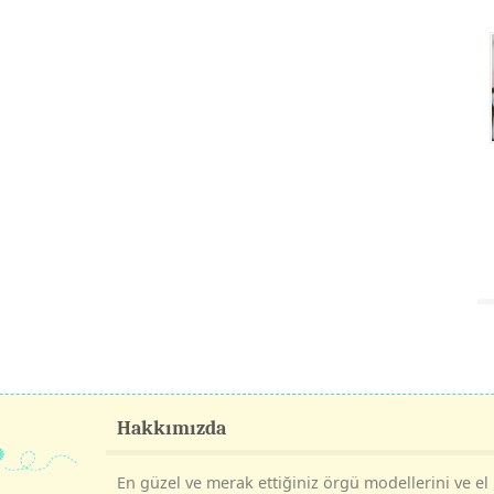
Hakkımızda
En güzel ve merak ettiğiniz örgü modellerini ve el i