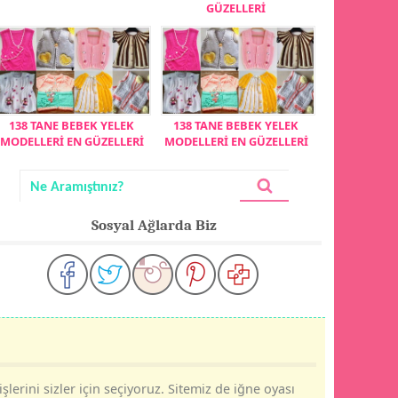
GÜZELLERİ
138 TANE BEBEK YELEK
138 TANE BEBEK YELEK
MODELLERİ EN GÜZELLERİ
MODELLERİ EN GÜZELLERİ
Sosyal Ağlarda Biz
şlerini sizler için seçiyoruz. Sitemiz de iğne oyası