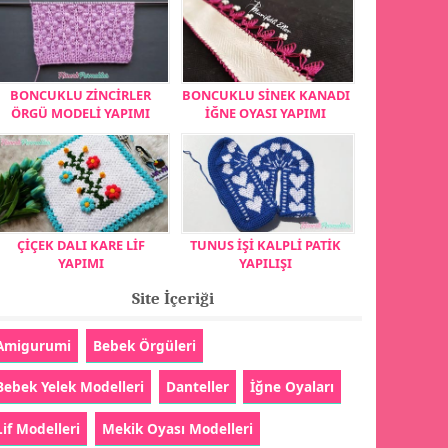
BONCUKLU ZİNCİRLER
BONCUKLU SİNEK KANADI
ÖRGÜ MODELİ YAPIMI
İĞNE OYASI YAPIMI
ÇİÇEK DALI KARE LİF
TUNUS İŞİ KALPLİ PATİK
YAPIMI
YAPILIŞI
Site İçeriği
Amigurumi
Bebek Örgüleri
Bebek Yelek Modelleri
Danteller
İğne Oyaları
Lif Modelleri
Mekik Oyası Modelleri