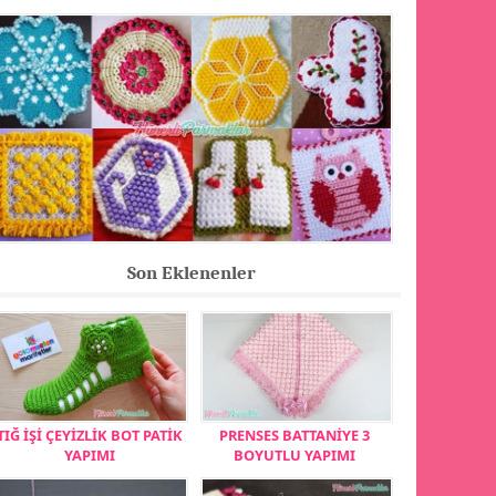
Son Eklenenler
TIĞ İŞİ ÇEYİZLİK BOT PATİK
PRENSES BATTANİYE 3
YAPIMI
BOYUTLU YAPIMI