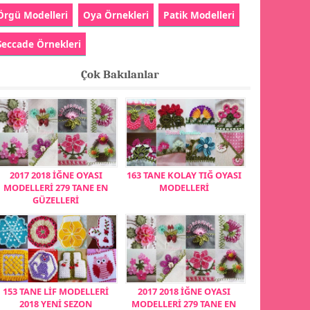
Örgü Modelleri
Oya Örnekleri
Patik Modelleri
Seccade Örnekleri
Çok Bakılanlar
2017 2018 İĞNE OYASI
163 TANE KOLAY TIĞ OYASI
MODELLERİ 279 TANE EN
MODELLERİ
GÜZELLERİ
153 TANE LİF MODELLERİ
2017 2018 İĞNE OYASI
2018 YENİ SEZON
MODELLERİ 279 TANE EN