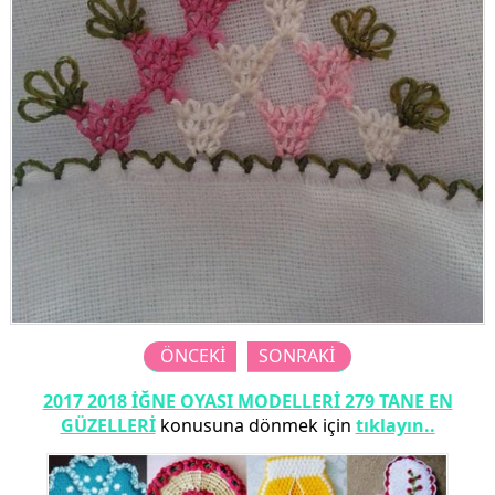
ÖNCEKİ
SONRAKİ
2017 2018 İĞNE OYASI MODELLERİ 279 TANE EN
GÜZELLERİ
konusuna dönmek için
tıklayın..