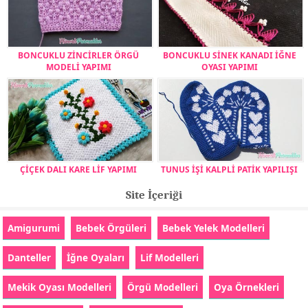
BONCUKLU ZİNCİRLER ÖRGÜ
BONCUKLU SİNEK KANADI İĞNE
MODELİ YAPIMI
OYASI YAPIMI
ÇİÇEK DALI KARE LİF YAPIMI
TUNUS İŞİ KALPLİ PATİK YAPILIŞI
Site İçeriği
Amigurumi
Bebek Örgüleri
Bebek Yelek Modelleri
Danteller
İğne Oyaları
Lif Modelleri
Mekik Oyası Modelleri
Örgü Modelleri
Oya Örnekleri