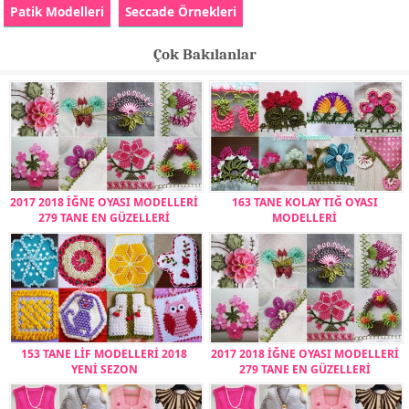
Patik Modelleri
Seccade Örnekleri
Çok Bakılanlar
2017 2018 İĞNE OYASI MODELLERİ
163 TANE KOLAY TIĞ OYASI
279 TANE EN GÜZELLERİ
MODELLERİ
153 TANE LİF MODELLERİ 2018
2017 2018 İĞNE OYASI MODELLERİ
YENİ SEZON
279 TANE EN GÜZELLERİ