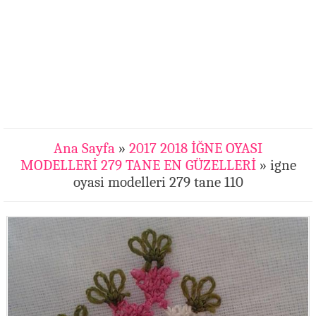
Ana Sayfa
»
2017 2018 İĞNE OYASI
MODELLERİ 279 TANE EN GÜZELLERİ
» igne
oyasi modelleri 279 tane 110