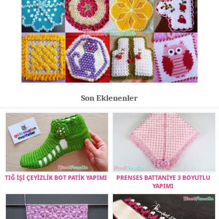
Son Eklenenler
TIĞ İŞİ ÇEYİZLİK BOT PATİK YAPIMI
PRENSES BATTANİYE 3 BOYUTLU
YAPIMI