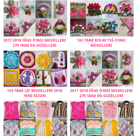
2017 2018 İĞNE OYASI MODELLERİ
163 TANE KOLAY TIĞ OYASI
279 TANE EN GÜZELLERİ
MODELLERİ
153 TANE LİF MODELLERİ 2018
2017 2018 İĞNE OYASI MODELLERİ
YENİ SEZON
279 TANE EN GÜZELLERİ