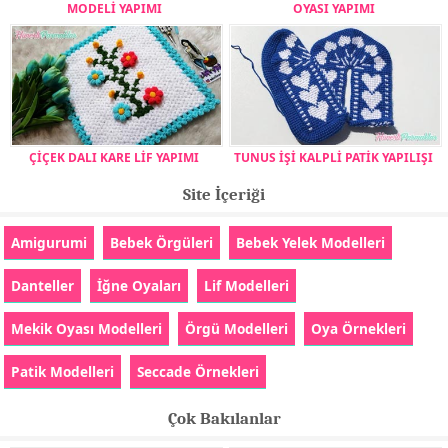
MODELİ YAPIMI
OYASI YAPIMI
ÇİÇEK DALI KARE LİF YAPIMI
TUNUS İŞİ KALPLİ PATİK YAPILIŞI
Site İçeriği
Amigurumi
Bebek Örgüleri
Bebek Yelek Modelleri
Danteller
İğne Oyaları
Lif Modelleri
Mekik Oyası Modelleri
Örgü Modelleri
Oya Örnekleri
Patik Modelleri
Seccade Örnekleri
Çok Bakılanlar