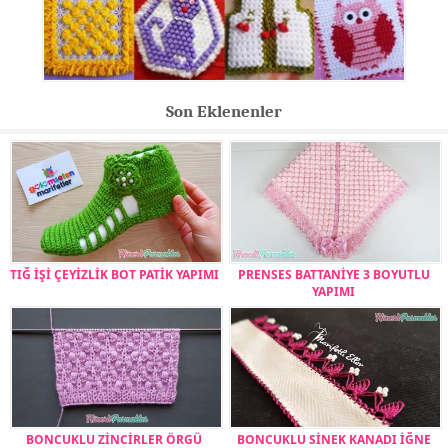
Son Eklenenler
TIĞ İŞİ ÇEYİZLİK BOT PATİK YAPIMI
PRENSES BATTANİYE 3 BOYUTLU
YAPIMI
BONCUKLU ZİNCİRLER ÖRGÜ
BONCUKLU SİNEK KANADI İĞNE