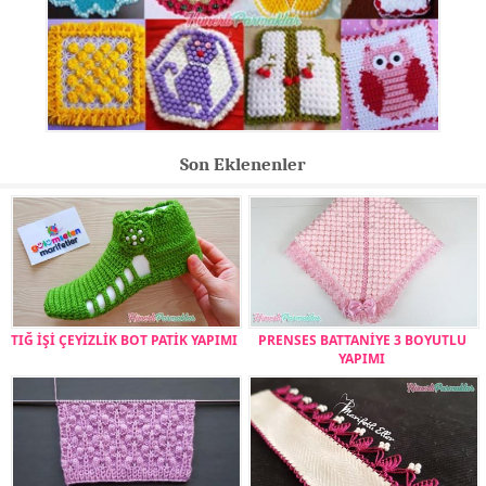
Son Eklenenler
TIĞ İŞİ ÇEYİZLİK BOT PATİK YAPIMI
PRENSES BATTANİYE 3 BOYUTLU
YAPIMI