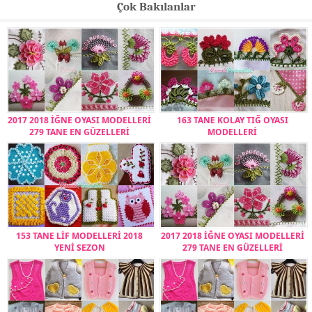
Çok Bakılanlar
2017 2018 İĞNE OYASI MODELLERİ
163 TANE KOLAY TIĞ OYASI
279 TANE EN GÜZELLERİ
MODELLERİ
153 TANE LİF MODELLERİ 2018
2017 2018 İĞNE OYASI MODELLERİ
YENİ SEZON
279 TANE EN GÜZELLERİ