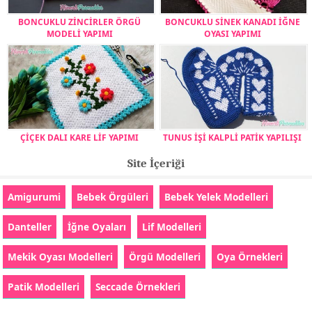
BONCUKLU ZİNCİRLER ÖRGÜ
BONCUKLU SİNEK KANADI İĞNE
MODELİ YAPIMI
OYASI YAPIMI
ÇİÇEK DALI KARE LİF YAPIMI
TUNUS İŞİ KALPLİ PATİK YAPILIŞI
Site İçeriği
Amigurumi
Bebek Örgüleri
Bebek Yelek Modelleri
Danteller
İğne Oyaları
Lif Modelleri
Mekik Oyası Modelleri
Örgü Modelleri
Oya Örnekleri
Patik Modelleri
Seccade Örnekleri