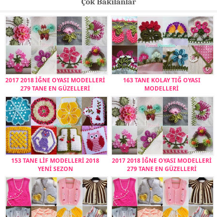
Çok Bakılanlar
2017 2018 İĞNE OYASI MODELLERİ
163 TANE KOLAY TIĞ OYASI
279 TANE EN GÜZELLERİ
MODELLERİ
153 TANE LİF MODELLERİ 2018
2017 2018 İĞNE OYASI MODELLERİ
YENİ SEZON
279 TANE EN GÜZELLERİ