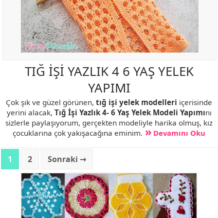
TIĞ İŞİ YAZLIK 4 6 YAŞ YELEK
YAPIMI
Çok şık ve güzel görünen,
tığ işi yelek modelleri
içerisinde
yerini alacak,
Tığ İşi Yazlık 4- 6 Yaş Yelek Modeli Yapımı
nı
sizlerle paylaşıyorum, gerçekten modeliyle harika olmuş, kız
çocuklarına çok yakışacağına eminim.
Devamını Oku
1
2
Sonraki →