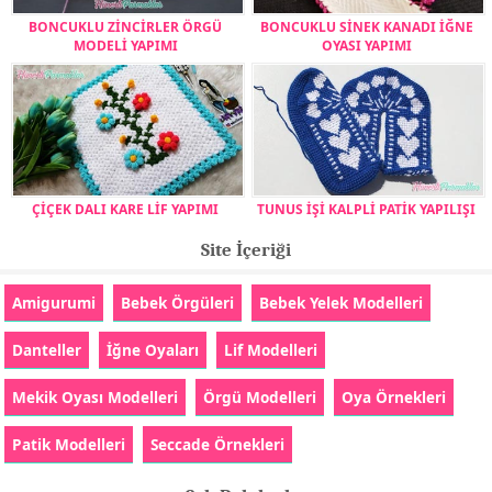
BONCUKLU ZİNCİRLER ÖRGÜ
BONCUKLU SİNEK KANADI İĞNE
MODELİ YAPIMI
OYASI YAPIMI
ÇİÇEK DALI KARE LİF YAPIMI
TUNUS İŞİ KALPLİ PATİK YAPILIŞI
Site İçeriği
Amigurumi
Bebek Örgüleri
Bebek Yelek Modelleri
Danteller
İğne Oyaları
Lif Modelleri
Mekik Oyası Modelleri
Örgü Modelleri
Oya Örnekleri
Patik Modelleri
Seccade Örnekleri