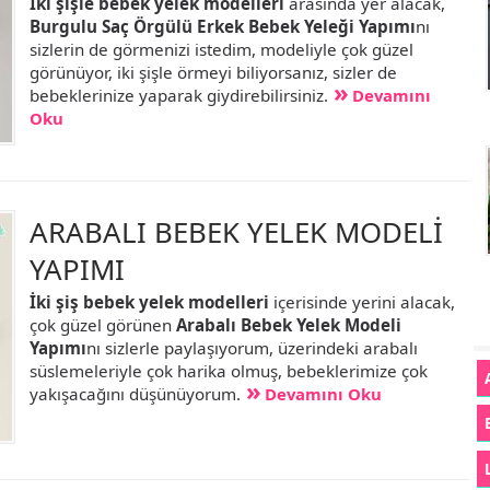
İki şişle bebek yelek modelleri
arasında yer alacak,
Burgulu Saç Örgülü Erkek Bebek Yeleği Yapımı
nı
sizlerin de görmenizi istedim, modeliyle çok güzel
görünüyor, iki şişle örmeyi biliyorsanız, sizler de
bebeklerinize yaparak giydirebilirsiniz.
Devamını
Oku
ARABALI BEBEK YELEK MODELİ
YAPIMI
İki şiş bebek yelek modelleri
içerisinde yerini alacak,
çok güzel görünen
Arabalı Bebek Yelek Modeli
Yapımı
nı sizlerle paylaşıyorum, üzerindeki arabalı
süslemeleriyle çok harika olmuş, bebeklerimize çok
yakışacağını düşünüyorum.
Devamını Oku