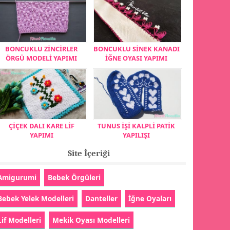
BONCUKLU ZİNCİRLER
BONCUKLU SİNEK KANADI
ÖRGÜ MODELİ YAPIMI
İĞNE OYASI YAPIMI
ÇİÇEK DALI KARE LİF
TUNUS İŞİ KALPLİ PATİK
YAPIMI
YAPILIŞI
Site İçeriği
Amigurumi
Bebek Örgüleri
Bebek Yelek Modelleri
Danteller
İğne Oyaları
Lif Modelleri
Mekik Oyası Modelleri