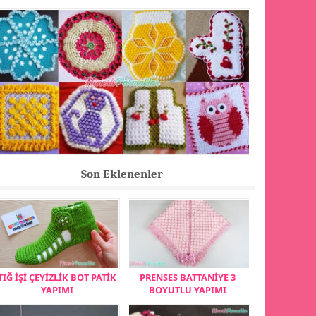
Son Eklenenler
TIĞ İŞİ ÇEYİZLİK BOT PATİK
PRENSES BATTANİYE 3
YAPIMI
BOYUTLU YAPIMI