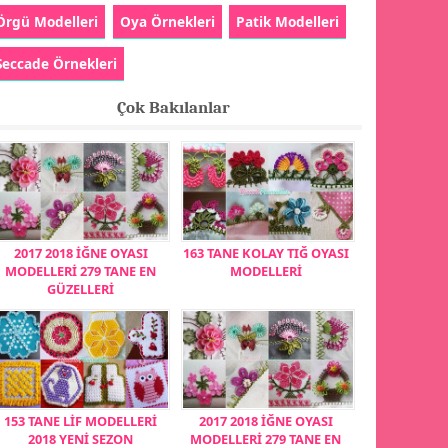
Örgü Modelleri
Oya Örnekleri
Patik Modelleri
Seccade Örnekleri
Çok Bakılanlar
2017 2018 İĞNE OYASI
163 TANE KOLAY TIĞ OYASI
MODELLERİ 279 TANE EN
MODELLERİ
GÜZELLERİ
153 TANE LİF MODELLERİ
2017 2018 İĞNE OYASI
2018 YENİ SEZON
MODELLERİ 279 TANE EN