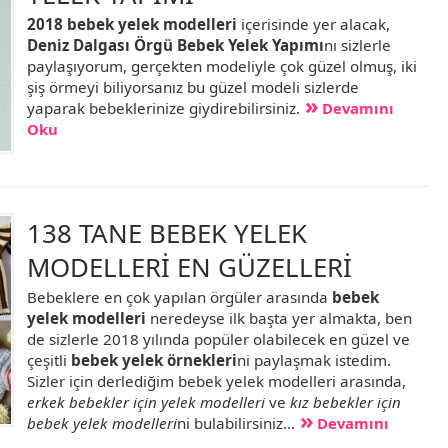
2018 bebek yelek modelleri
içerisinde yer alacak,
Deniz Dalgası Örgü Bebek Yelek Yapımı
nı sizlerle
paylaşıyorum, gerçekten modeliyle çok güzel olmuş, iki
şiş örmeyi biliyorsanız bu güzel modeli sizlerde
yaparak bebeklerinize giydirebilirsiniz.
Devamını
Oku
138 TANE BEBEK YELEK
MODELLERİ EN GÜZELLERİ
Bebeklere en çok yapılan örgüler arasında
bebek
yelek modelleri
neredeyse ilk başta yer almakta, ben
de sizlerle 2018 yılında popüler olabilecek en güzel ve
çeşitli
bebek yelek örnekleri
ni paylaşmak istedim.
Sizler için derlediğim bebek yelek modelleri arasında,
erkek bebekler için yelek modelleri
ve
kız bebekler için
bebek yelek modelleri
ni bulabilirsiniz...
Devamını